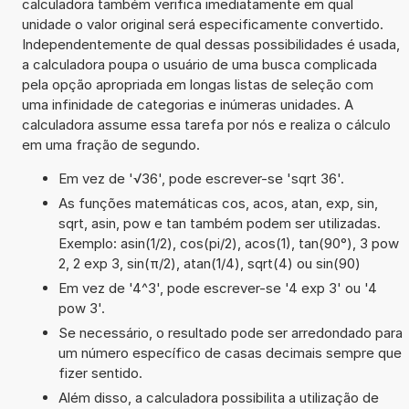
calculadora também verifica imediatamente em qual
unidade o valor original será especificamente convertido.
Independentemente de qual dessas possibilidades é usada,
a calculadora poupa o usuário de uma busca complicada
pela opção apropriada em longas listas de seleção com
uma infinidade de categorias e inúmeras unidades. A
calculadora assume essa tarefa por nós e realiza o cálculo
em uma fração de segundo.
Em vez de '√36', pode escrever-se 'sqrt 36'.
As funções matemáticas cos, acos, atan, exp, sin,
sqrt, asin, pow e tan também podem ser utilizadas.
Exemplo: asin(1/2), cos(pi/2), acos(1), tan(90°), 3 pow
2, 2 exp 3, sin(π/2), atan(1/4), sqrt(4) ou sin(90)
Em vez de '4^3', pode escrever-se '4 exp 3' ou '4
pow 3'.
Se necessário, o resultado pode ser arredondado para
um número específico de casas decimais sempre que
fizer sentido.
Além disso, a calculadora possibilita a utilização de