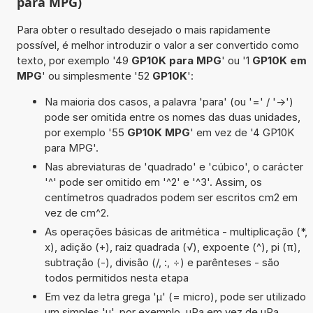
para MPG)
Para obter o resultado desejado o mais rapidamente
possível, é melhor introduzir o valor a ser convertido como
texto, por exemplo '49
GP10K para MPG
' ou '1
GP10K em
MPG
' ou simplesmente '52
GP10K
':
Na maioria dos casos, a palavra 'para' (ou '=' / '->')
pode ser omitida entre os nomes das duas unidades,
por exemplo '55
GP10K MPG
' em vez de '4 GP10K
para MPG'.
Nas abreviaturas de 'quadrado' e 'cúbico', o carácter
'^' pode ser omitido em '^2' e '^3'. Assim, os
centímetros quadrados podem ser escritos cm2 em
vez de cm^2.
As operações básicas de aritmética - multiplicação (*,
x), adição (+), raiz quadrada (√), expoente (^), pi (π),
subtração (-), divisão (/, :, ÷) e parênteses - são
todos permitidos nesta etapa
Em vez da letra grega 'µ' (= micro), pode ser utilizado
um simples 'u', por exemplo, uPa em vez de µPa.