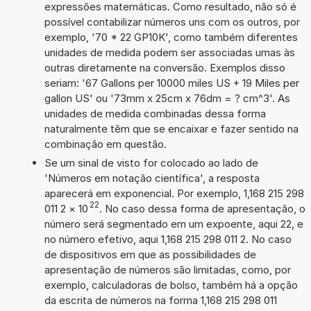
expressões matemáticas. Como resultado, não só é
possível contabilizar números uns com os outros, por
exemplo, '70 * 22 GP10K', como também diferentes
unidades de medida podem ser associadas umas às
outras diretamente na conversão. Exemplos disso
seriam: '67 Gallons per 10000 miles US + 19 Miles per
gallon US' ou '73mm x 25cm x 76dm = ? cm^3'. As
unidades de medida combinadas dessa forma
naturalmente têm que se encaixar e fazer sentido na
combinação em questão.
Se um sinal de visto for colocado ao lado de
'Números em notação científica', a resposta
aparecerá em exponencial. Por exemplo, 1,168 215 298
22
011 2
×
10
. No caso dessa forma de apresentação, o
número será segmentado em um expoente, aqui 22, e
no número efetivo, aqui 1,168 215 298 011 2. No caso
de dispositivos em que as possibilidades de
apresentação de números são limitadas, como, por
exemplo, calculadoras de bolso, também há a opção
da escrita de números na forma 1,168 215 298 011