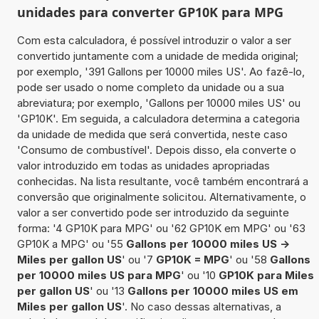
unidades para converter GP10K para MPG
Com esta calculadora, é possível introduzir o valor a ser
convertido juntamente com a unidade de medida original;
por exemplo, '391 Gallons per 10000 miles US'. Ao fazê-lo,
pode ser usado o nome completo da unidade ou a sua
abreviatura; por exemplo, 'Gallons per 10000 miles US' ou
'GP10K'. Em seguida, a calculadora determina a categoria
da unidade de medida que será convertida, neste caso
'Consumo de combustível'. Depois disso, ela converte o
valor introduzido em todas as unidades apropriadas
conhecidas. Na lista resultante, você também encontrará a
conversão que originalmente solicitou. Alternativamente, o
valor a ser convertido pode ser introduzido da seguinte
forma: '4 GP10K para MPG' ou '62 GP10K em MPG' ou '63
GP10K a MPG' ou '55
Gallons per 10000 miles US ->
Miles per gallon US
' ou '7
GP10K = MPG
' ou '58
Gallons
per 10000 miles US para MPG
' ou '10
GP10K para Miles
per gallon US
' ou '13
Gallons per 10000 miles US em
Miles per gallon US
'. No caso dessas alternativas, a