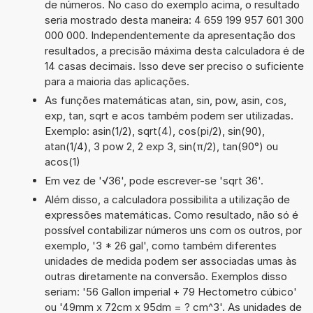
de números. No caso do exemplo acima, o resultado
seria mostrado desta maneira: 4 659 199 957 601 300
000 000. Independentemente da apresentação dos
resultados, a precisão máxima desta calculadora é de
14 casas decimais. Isso deve ser preciso o suficiente
para a maioria das aplicações.
As funções matemáticas atan, sin, pow, asin, cos,
exp, tan, sqrt e acos também podem ser utilizadas.
Exemplo: asin(1/2), sqrt(4), cos(pi/2), sin(90),
atan(1/4), 3 pow 2, 2 exp 3, sin(π/2), tan(90°) ou
acos(1)
Em vez de '√36', pode escrever-se 'sqrt 36'.
Além disso, a calculadora possibilita a utilização de
expressões matemáticas. Como resultado, não só é
possível contabilizar números uns com os outros, por
exemplo, '3 * 26 gal', como também diferentes
unidades de medida podem ser associadas umas às
outras diretamente na conversão. Exemplos disso
seriam: '56 Gallon imperial + 79 Hectometro cúbico'
ou '49mm x 72cm x 95dm = ? cm^3'. As unidades de