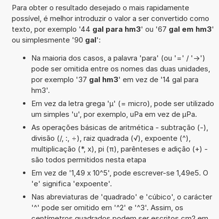
Para obter o resultado desejado o mais rapidamente
possível, é melhor introduzir o valor a ser convertido como
texto, por exemplo '44
gal para hm3
' ou '67
gal em hm3
'
ou simplesmente '90
gal
':
Na maioria dos casos, a palavra 'para' (ou '=' / '->')
pode ser omitida entre os nomes das duas unidades,
por exemplo '37
gal hm3
' em vez de '14 gal para
hm3'.
Em vez da letra grega 'µ' (= micro), pode ser utilizado
um simples 'u', por exemplo, uPa em vez de µPa.
As operações básicas de aritmética - subtração (-),
divisão (/, :, ÷), raiz quadrada (√), expoente (^),
multiplicação (*, x), pi (π), parênteses e adição (+) -
são todos permitidos nesta etapa
Em vez de '1,49 x 10^5', pode escrever-se 1,49e5. O
'e' significa 'expoente'.
Nas abreviaturas de 'quadrado' e 'cúbico', o carácter
'^' pode ser omitido em '^2' e '^3'. Assim, os
centímetros quadrados podem ser escritos cm2 em