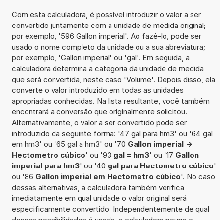
Com esta calculadora, é possível introduzir o valor a ser
convertido juntamente com a unidade de medida original;
por exemplo, '596 Gallon imperial'. Ao fazê-lo, pode ser
usado o nome completo da unidade ou a sua abreviatura;
por exemplo, 'Gallon imperial' ou 'gal'. Em seguida, a
calculadora determina a categoria da unidade de medida
que será convertida, neste caso 'Volume'. Depois disso, ela
converte o valor introduzido em todas as unidades
apropriadas conhecidas. Na lista resultante, você também
encontrará a conversão que originalmente solicitou.
Alternativamente, o valor a ser convertido pode ser
introduzido da seguinte forma: '47 gal para hm3' ou '64 gal
em hm3' ou '65 gal a hm3' ou '70
Gallon imperial ->
Hectometro cúbico
' ou '93
gal = hm3
' ou '17
Gallon
imperial para hm3
' ou '40
gal para Hectometro cúbico
'
ou '86
Gallon imperial em Hectometro cúbico
'. No caso
dessas alternativas, a calculadora também verifica
imediatamente em qual unidade o valor original será
especificamente convertido. Independentemente de qual
dessas possibilidades é usada, a calculadora poupa o