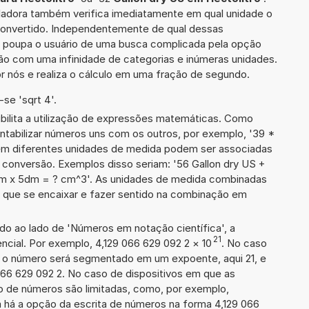
uladora também verifica imediatamente em qual unidade o
 convertido. Independentemente de qual dessas
ra poupa o usuário de uma busca complicada pela opção
ção com uma infinidade de categorias e inúmeras unidades.
r nós e realiza o cálculo em uma fração de segundo.
se 'sqrt 4'.
ibilita a utilização de expressões matemáticas. Como
ontabilizar números uns com os outros, por exemplo, '39 *
ém diferentes unidades de medida podem ser associadas
 conversão. Exemplos disso seriam: '56 Gallon dry US +
cm x 5dm = ? cm^3'. As unidades de medida combinadas
 que se encaixar e fazer sentido na combinação em
ado ao lado de 'Números em notação científica', a
21
cial. Por exemplo, 4,129 066 629 092 2
×
10
. No caso
 o número será segmentado em um expoente, aqui 21, e
066 629 092 2. No caso de dispositivos em que as
o de números são limitadas, como, por exemplo,
 há a opção da escrita de números na forma 4,129 066