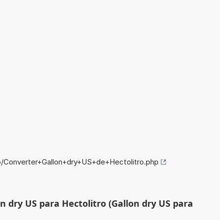
fo/Converter+Gallon+dry+US+de+Hectolitro.php
n dry US para Hectolitro (Gallon dry US para