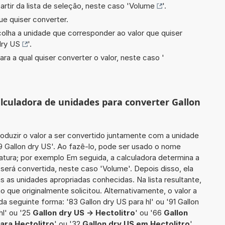
artir da lista de seleção, neste caso '
Volume
'.
ue quiser converter.
scolha a unidade que corresponder ao valor que quiser
dry US
'.
ara a qual quiser converter o valor, neste caso '
alculadora de unidades para converter Gallon
roduzir o valor a ser convertido juntamente com a unidade
9 Gallon dry US'. Ao fazê-lo, pode ser usado o nome
atura; por exemplo Em seguida, a calculadora determina a
será convertida, neste caso 'Volume'. Depois disso, ela
s as unidades apropriadas conhecidas. Na lista resultante,
que originalmente solicitou. Alternativamente, o valor a
a seguinte forma: '83 Gallon dry US para hl' ou '91 Gallon
hl' ou '25
Gallon dry US -> Hectolitro
' ou '66
Gallon
ara Hectolitro
' ou '32
Gallon dry US em Hectolitro
'.