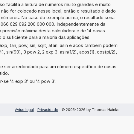
sso facilita a leitura de números muito grandes e muito
 não for colocado nesse local, então o resultado é dado
e números. No caso do exemplo acima, o resultado seria
9 066 629 092 200 000 000. Independentemente da
a precisão máxima desta calculadora é de 14 casas
 o suficiente para a maioria das aplicações.
xp, tan, pow, sin, sqrt, atan, asin e acos também podem
4), sin(90), 3 pow 2, 2 exp 3, asin(1/2), acos(1), cos(pi/2),
de ser arredondado para um número específico de casas
tido.
-se '4 exp 3' ou '4 pow 3'.
Aviso legal
-
Privacidade
- © 2005-2026 by Thomas Hainke