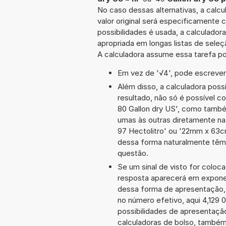
No caso dessas alternativas, a calc
valor original será especificamente
possibilidades é usada, a calculado
apropriada em longas listas de sele
A calculadora assume essa tarefa po
Em vez de '√4', pode escrever-
Além disso, a calculadora poss
resultado, não só é possível c
80 Gallon dry US', como tamb
umas às outras diretamente na
97 Hectolitro' ou '22mm x 63
dessa forma naturalmente têm
questão.
Se um sinal de visto for coloc
resposta aparecerá em exponen
dessa forma de apresentação,
no número efetivo, aqui 4,129 
possibilidades de apresentaçã
calculadoras de bolso, também