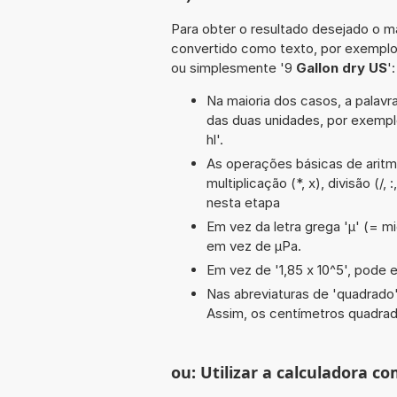
Para obter o resultado desejado o ma
convertido como texto, por exempl
ou simplesmente '9
Gallon dry US
':
Na maioria dos casos, a palavra
das duas unidades, por exempl
hl'.
As operações básicas de aritmé
multiplicação (*, x), divisão (/,
nesta etapa
Em vez da letra grega 'µ' (= mi
em vez de µPa.
Em vez de '1,85 x 10^5', pode e
Nas abreviaturas de 'quadrado' 
Assim, os centímetros quadra
ou: Utilizar a calculadora co