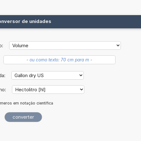
onversor de unidades
o:
da:
ino:
meros em notação científica