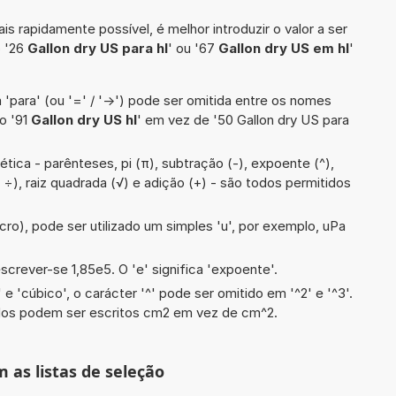
is rapidamente possível, é melhor introduzir o valor a ser
o '26
Gallon dry US para hl
' ou '67
Gallon dry US em hl
'
 'para' (ou '=' / '->') pode ser omitida entre os nomes
o '91
Gallon dry US hl
' em vez de '50 Gallon dry US para
tica - parênteses, pi (π), subtração (-), expoente (^),
 :, ÷), raiz quadrada (√) e adição (+) - são todos permitidos
cro), pode ser utilizado um simples 'u', por exemplo, uPa
screver-se 1,85e5. O 'e' significa 'expoente'.
e 'cúbico', o carácter '^' pode ser omitido em '^2' e '^3'.
dos podem ser escritos cm2 em vez de cm^2.
m as listas de seleção