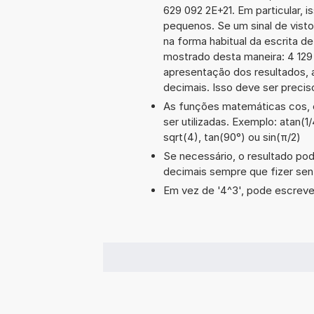
629 092 2E+21. Em particular, i
pequenos. Se um sinal de visto
na forma habitual da escrita d
mostrado desta maneira: 4 12
apresentação dos resultados, 
decimais. Isso deve ser preciso
As funções matemáticas cos, e
ser utilizadas. Exemplo: atan(1/
sqrt(4), tan(90°) ou sin(π/2)
Se necessário, o resultado po
decimais sempre que fizer sen
Em vez de '4^3', pode escrever