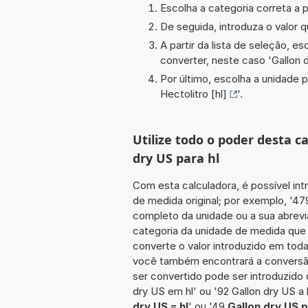
Escolha a categoria correta a p
De seguida, introduza o valor q
A partir da lista de seleção, e
converter, neste caso '
Gallon 
Por último, escolha a unidade p
Hectolitro [hl]
'.
Utilize todo o poder desta c
dry US para hl
Com esta calculadora, é possível int
de medida original; por exemplo, '47
completo da unidade ou a sua abrevi
categoria da unidade de medida que 
converte o valor introduzido em toda
você também encontrará a conversão 
ser convertido pode ser introduzido d
dry US em hl' ou '92 Gallon dry US a 
dry US = hl
' ou '49
Gallon dry US p