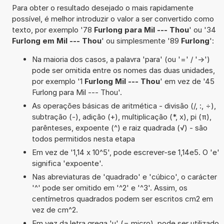
Para obter o resultado desejado o mais rapidamente
possível, é melhor introduzir o valor a ser convertido como
texto, por exemplo '78
Furlong para Mil --- Thou
' ou '34
Furlong em Mil --- Thou
' ou simplesmente '89
Furlong
':
Na maioria dos casos, a palavra 'para' (ou '=' / '->')
pode ser omitida entre os nomes das duas unidades,
por exemplo '1
Furlong Mil --- Thou
' em vez de '45
Furlong para Mil --- Thou'.
As operações básicas de aritmética - divisão (/, :, ÷),
subtração (-), adição (+), multiplicação (*, x), pi (π),
parênteses, expoente (^) e raiz quadrada (√) - são
todos permitidos nesta etapa
Em vez de '1,14 x 10^5', pode escrever-se 1,14e5. O 'e'
significa 'expoente'.
Nas abreviaturas de 'quadrado' e 'cúbico', o carácter
'^' pode ser omitido em '^2' e '^3'. Assim, os
centímetros quadrados podem ser escritos cm2 em
vez de cm^2.
Em vez da letra grega 'µ' (= micro), pode ser utilizado