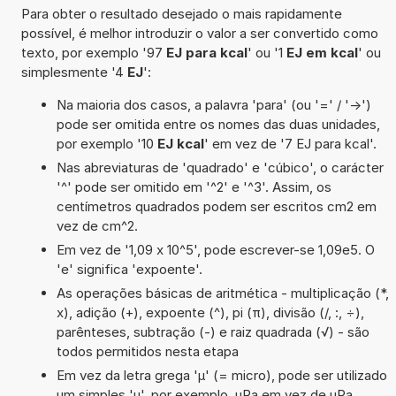
Para obter o resultado desejado o mais rapidamente
possível, é melhor introduzir o valor a ser convertido como
texto, por exemplo '97
EJ para kcal
' ou '1
EJ em kcal
' ou
simplesmente '4
EJ
':
Na maioria dos casos, a palavra 'para' (ou '=' / '->')
pode ser omitida entre os nomes das duas unidades,
por exemplo '10
EJ kcal
' em vez de '7 EJ para kcal'.
Nas abreviaturas de 'quadrado' e 'cúbico', o carácter
'^' pode ser omitido em '^2' e '^3'. Assim, os
centímetros quadrados podem ser escritos cm2 em
vez de cm^2.
Em vez de '1,09 x 10^5', pode escrever-se 1,09e5. O
'e' significa 'expoente'.
As operações básicas de aritmética - multiplicação (*,
x), adição (+), expoente (^), pi (π), divisão (/, :, ÷),
parênteses, subtração (-) e raiz quadrada (√) - são
todos permitidos nesta etapa
Em vez da letra grega 'µ' (= micro), pode ser utilizado
um simples 'u', por exemplo, uPa em vez de µPa.