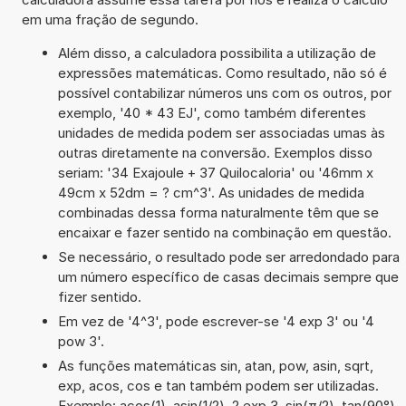
em uma fração de segundo.
Além disso, a calculadora possibilita a utilização de
expressões matemáticas. Como resultado, não só é
possível contabilizar números uns com os outros, por
exemplo, '40 * 43 EJ', como também diferentes
unidades de medida podem ser associadas umas às
outras diretamente na conversão. Exemplos disso
seriam: '34 Exajoule + 37 Quilocaloria' ou '46mm x
49cm x 52dm = ? cm^3'. As unidades de medida
combinadas dessa forma naturalmente têm que se
encaixar e fazer sentido na combinação em questão.
Se necessário, o resultado pode ser arredondado para
um número específico de casas decimais sempre que
fizer sentido.
Em vez de '4^3', pode escrever-se '4 exp 3' ou '4
pow 3'.
As funções matemáticas sin, atan, pow, asin, sqrt,
exp, acos, cos e tan também podem ser utilizadas.
Exemplo: acos(1), asin(1/2), 2 exp 3, sin(π/2), tan(90°),