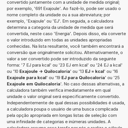
convertido juntamente com a unidade de medida original;
por exemplo, '691 Exajoule'. Ao fazê-lo, pode ser usado o
nome completo da unidade ou a sua abreviatura; por
exemplo, 'Exajoule' ou 'EJ'. Em seguida, a calculadora
determina a categoria da unidade de medida que será
convertida, neste caso 'Energia'. Depois disso, ela converte
o valor introduzido em todas as unidades apropriadas
conhecidas. Na lista resultante, você também encontrará a
conversão que originalmente solicitou. Alternativamente, o
valor a ser convertido pode ser introduzido da seguinte
forma: '7 EJ para kcal' ou '23 EJ em kcal' ou '24 EJ a kcal'
ou '10
Exajoule -> Quilocaloria
' ou '13
EJ = kcal
' ou '16
Exajoule para kcal
' ou '19
EJ para Quilocaloria
' ou '25
Exajoule em Quilocaloria
'. No caso dessas alternativas, a
calculadora também verifica imediatamente em qual
unidade o valor original será especificamente convertido.
Independentemente de qual dessas possibilidades é usada,
a calculadora poupa o usuário de uma busca complicada
pela opção apropriada em longas listas de seleção com
uma infinidade de categorias e inúmeras unidades. A
calculadora assume essa tarefa por nós e realiza o cálculo