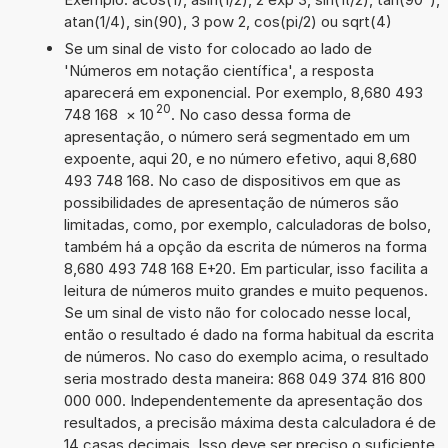
atan(1/4), sin(90), 3 pow 2, cos(pi/2) ou sqrt(4)
Se um sinal de visto for colocado ao lado de
'Números em notação científica', a resposta
aparecerá em exponencial. Por exemplo, 8,680 493
20
748 168
×
10
. No caso dessa forma de
apresentação, o número será segmentado em um
expoente, aqui 20, e no número efetivo, aqui 8,680
493 748 168. No caso de dispositivos em que as
possibilidades de apresentação de números são
limitadas, como, por exemplo, calculadoras de bolso,
também há a opção da escrita de números na forma
8,680 493 748 168 E+20. Em particular, isso facilita a
leitura de números muito grandes e muito pequenos.
Se um sinal de visto não for colocado nesse local,
então o resultado é dado na forma habitual da escrita
de números. No caso do exemplo acima, o resultado
seria mostrado desta maneira: 868 049 374 816 800
000 000. Independentemente da apresentação dos
resultados, a precisão máxima desta calculadora é de
14 casas decimais. Isso deve ser preciso o suficiente