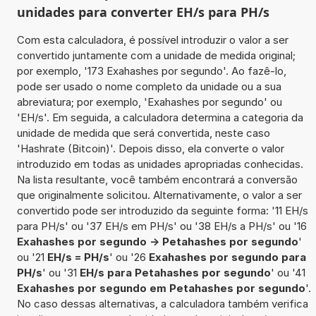
unidades para converter EH/s para PH/s
Com esta calculadora, é possível introduzir o valor a ser
convertido juntamente com a unidade de medida original;
por exemplo, '173 Exahashes por segundo'. Ao fazê-lo,
pode ser usado o nome completo da unidade ou a sua
abreviatura; por exemplo, 'Exahashes por segundo' ou
'EH/s'. Em seguida, a calculadora determina a categoria da
unidade de medida que será convertida, neste caso
'Hashrate (Bitcoin)'. Depois disso, ela converte o valor
introduzido em todas as unidades apropriadas conhecidas.
Na lista resultante, você também encontrará a conversão
que originalmente solicitou. Alternativamente, o valor a ser
convertido pode ser introduzido da seguinte forma: '11 EH/s
para PH/s' ou '37 EH/s em PH/s' ou '38 EH/s a PH/s' ou '16
Exahashes por segundo -> Petahashes por segundo
'
ou '21
EH/s = PH/s
' ou '26
Exahashes por segundo para
PH/s
' ou '31
EH/s para Petahashes por segundo
' ou '41
Exahashes por segundo em Petahashes por segundo
'.
No caso dessas alternativas, a calculadora também verifica