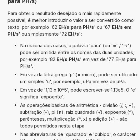
para PH/s)
Para obter o resultado desejado o mais rapidamente
possível, é melhor introduzir o valor a ser convertido como
texto, por exemplo '62
EH/s para PH/s
' ou '67
EH/s em
PH/s
' ou simplesmente '72
EH/s
':
Na maioria dos casos, a palavra 'para' (ou '=' / '->')
pode ser omitida entre os nomes das duas unidades,
por exemplo '82
EH/s PH/s
' em vez de '77 EH/s para
PH/s'.
Em vez da letra grega 'µ' (= micro), pode ser utilizado
um simples 'u', por exemplo, uPa em vez de µPa.
Em vez de '1,13 x 10^5', pode escrever-se 1,13e5. O 'e'
significa 'expoente'.
As operações básicas de aritmética - divisão (/, :, ÷),
subtração (-), pi (π), raiz quadrada (√), expoente (^),
parênteses, multiplicação (*, x) e adição (+) - são
todos permitidos nesta etapa
Nas abreviaturas de 'quadrado' e 'cúbico', o carácter