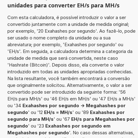
unidades para converter EH/s para MH/s
Com esta calculadora, é possível introduzir o valor a ser
convertido juntamente com a unidade de medida original;
por exemplo, '20 Exahashes por segundo'. Ao fazê-lo, pode
ser usado o nome completo da unidade ou a sua
abreviatura; por exemplo, 'Exahashes por segundo' ou
'EH/s'. Em seguida, a calculadora determina a categoria da
unidade de medida que será convertida, neste caso
'Hashrate (Bitcoin)'. Depois disso, ela converte o valor
introduzido em todas as unidades apropriadas conhecidas.
Na lista resultante, você também encontrará a conversão
que originalmente solicitou. Alternativamente, o valor a ser
convertido pode ser introduzido da seguinte forma: '56
EH/s para MH/s' ou '46 EH/s em MH/s' ou '47 EH/s a MH/s'
ou '34
Exahashes por segundo -> Megahashes por
segundo
' ou '12
EH/s = MH/s
' ou '89
Exahashes por
segundo para MH/s
' ou '67
EH/s para Megahashes por
segundo
' ou '23
Exahashes por segundo em
Megahashes por segundo
'. No caso dessas alternativas,