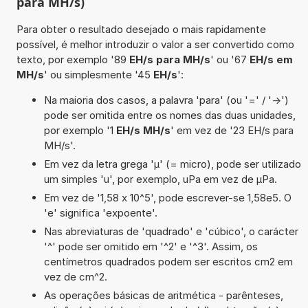
para MH/s)
Para obter o resultado desejado o mais rapidamente
possível, é melhor introduzir o valor a ser convertido como
texto, por exemplo '89
EH/s para MH/s
' ou '67
EH/s em
MH/s
' ou simplesmente '45
EH/s
':
Na maioria dos casos, a palavra 'para' (ou '=' / '->')
pode ser omitida entre os nomes das duas unidades,
por exemplo '1
EH/s MH/s
' em vez de '23 EH/s para
MH/s'.
Em vez da letra grega 'µ' (= micro), pode ser utilizado
um simples 'u', por exemplo, uPa em vez de µPa.
Em vez de '1,58 x 10^5', pode escrever-se 1,58e5. O
'e' significa 'expoente'.
Nas abreviaturas de 'quadrado' e 'cúbico', o carácter
'^' pode ser omitido em '^2' e '^3'. Assim, os
centímetros quadrados podem ser escritos cm2 em
vez de cm^2.
As operações básicas de aritmética - parênteses,