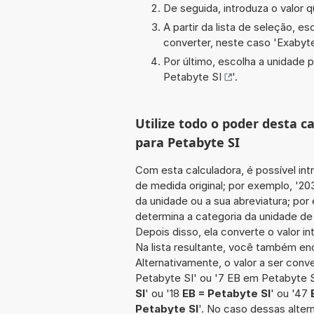
De seguida, introduza o valor q
A partir da lista de seleção, e
converter, neste caso '
Exabyt
Por último, escolha a unidade p
Petabyte SI
'.
Utilize todo o poder desta c
para Petabyte SI
Com esta calculadora, é possível int
de medida original; por exemplo, '2
da unidade ou a sua abreviatura; por
determina a categoria da unidade de 
Depois disso, ela converte o valor 
Na lista resultante, você também enc
Alternativamente, o valor a ser conv
Petabyte SI' ou '7 EB em Petabyte S
SI
' ou '18
EB = Petabyte SI
' ou '47
Petabyte SI
'. No caso dessas alter