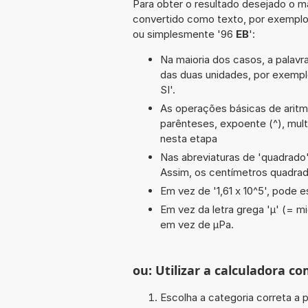
Para obter o resultado desejado o ma
convertido como texto, por exempl
ou simplesmente '96
EB
':
Na maioria dos casos, a palavra
das duas unidades, por exemp
SI'.
As operações básicas de aritméti
parênteses, expoente (^), multi
nesta etapa
Nas abreviaturas de 'quadrado' 
Assim, os centímetros quadra
Em vez de '1,61 x 10^5', pode e
Em vez da letra grega 'µ' (= mi
em vez de µPa.
ou: Utilizar a calculadora co
Escolha a categoria correta a p