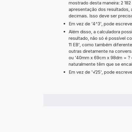
mostrado desta maneira: 2 18
apresentação dos resultados, 
decimais. Isso deve ser preciso
Em vez de '4^3', pode escrever
Além disso, a calculadora poss
resultado, não só é possível c
11 EB', como também diferent
outras diretamente na convers
ou '40mm x 69cm x 98dm = ? 
naturalmente têm que se encai
Em vez de '√25', pode escrever