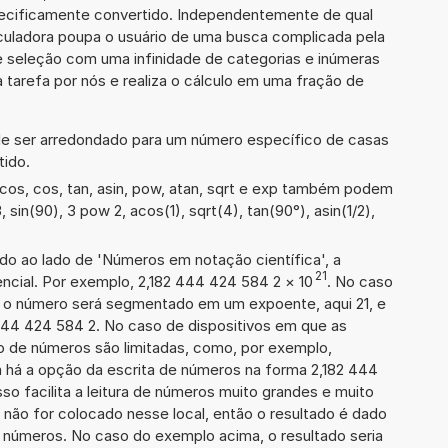
especificamente convertido. Independentemente de qual
lculadora poupa o usuário de uma busca complicada pela
e seleção com uma infinidade de categorias e inúmeras
 tarefa por nós e realiza o cálculo em uma fração de
de ser arredondado para um número específico de casas
tido.
cos, cos, tan, asin, pow, atan, sqrt e exp também podem
, sin(90), 3 pow 2, acos(1), sqrt(4), tan(90°), asin(1/2),
ado ao lado de 'Números em notação científica', a
21
cial. Por exemplo, 2,182 444 424 584 2
×
10
. No caso
 o número será segmentado em um expoente, aqui 21, e
 444 424 584 2. No caso de dispositivos em que as
o de números são limitadas, como, por exemplo,
 há a opção da escrita de números na forma 2,182 444
sso facilita a leitura de números muito grandes e muito
 não for colocado nesse local, então o resultado é dado
e números. No caso do exemplo acima, o resultado seria