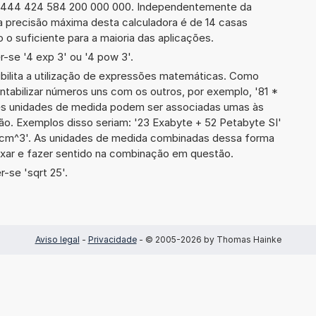
2 444 424 584 200 000 000. Independentemente da
a precisão máxima desta calculadora é de 14 casas
 o suficiente para a maioria das aplicações.
-se '4 exp 3' ou '4 pow 3'.
ibilita a utilização de expressões matemáticas. Como
ontabilizar números uns com os outros, por exemplo, '81 *
es unidades de medida podem ser associadas umas às
ão. Exemplos disso seriam: '23 Exabyte + 52 Petabyte SI'
cm^3'. As unidades de medida combinadas dessa forma
xar e fazer sentido na combinação em questão.
-se 'sqrt 25'.
Aviso legal
-
Privacidade
- © 2005-2026 by Thomas Hainke