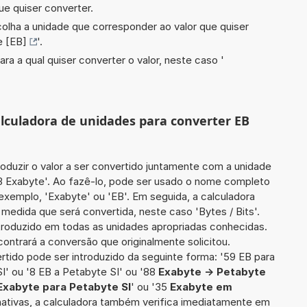
ue quiser converter.
scolha a unidade que corresponder ao valor que quiser
e [EB]
'.
ara a qual quiser converter o valor, neste caso '
alculadora de unidades para converter EB
roduzir o valor a ser convertido juntamente com a unidade
03 Exabyte'. Ao fazê-lo, pode ser usado o nome completo
 exemplo, 'Exabyte' ou 'EB'. Em seguida, a calculadora
medida que será convertida, neste caso 'Bytes / Bits'.
introduzido em todas as unidades apropriadas conhecidas.
ontrará a conversão que originalmente solicitou.
ertido pode ser introduzido da seguinte forma: '59 EB para
I' ou '8 EB a Petabyte SI' ou '88
Exabyte -> Petabyte
Exabyte para Petabyte SI
' ou '35
Exabyte em
nativas, a calculadora também verifica imediatamente em