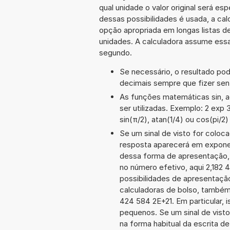
qual unidade o valor original será 
dessas possibilidades é usada, a ca
opção apropriada em longas listas d
unidades. A calculadora assume essa
segundo.
Se necessário, o resultado po
decimais sempre que fizer sen
As funções matemáticas sin, a
ser utilizadas. Exemplo: 2 exp 3
sin(π/2), atan(1/4) ou cos(pi/2)
Se um sinal de visto for coloc
resposta aparecerá em exponen
dessa forma de apresentação,
no número efetivo, aqui 2,182
possibilidades de apresentaçã
calculadoras de bolso, também
424 584 2E+21. Em particular, i
pequenos. Se um sinal de visto
na forma habitual da escrita d