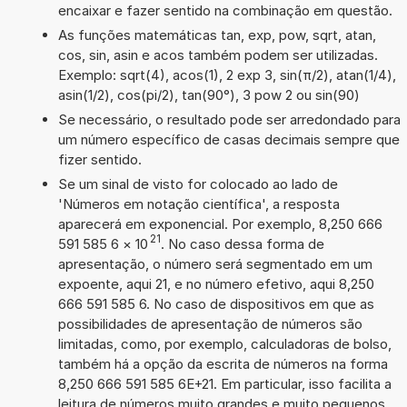
encaixar e fazer sentido na combinação em questão.
As funções matemáticas tan, exp, pow, sqrt, atan,
cos, sin, asin e acos também podem ser utilizadas.
Exemplo: sqrt(4), acos(1), 2 exp 3, sin(π/2), atan(1/4),
asin(1/2), cos(pi/2), tan(90°), 3 pow 2 ou sin(90)
Se necessário, o resultado pode ser arredondado para
um número específico de casas decimais sempre que
fizer sentido.
Se um sinal de visto for colocado ao lado de
'Números em notação científica', a resposta
aparecerá em exponencial. Por exemplo, 8,250 666
21
591 585 6
×
10
. No caso dessa forma de
apresentação, o número será segmentado em um
expoente, aqui 21, e no número efetivo, aqui 8,250
666 591 585 6. No caso de dispositivos em que as
possibilidades de apresentação de números são
limitadas, como, por exemplo, calculadoras de bolso,
também há a opção da escrita de números na forma
8,250 666 591 585 6E+21. Em particular, isso facilita a
leitura de números muito grandes e muito pequenos.