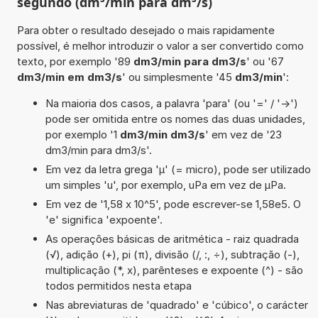
segundo (dm³/min para dm³/s)
Para obter o resultado desejado o mais rapidamente
possível, é melhor introduzir o valor a ser convertido como
texto, por exemplo '89
dm3/min para dm3/s
' ou '67
dm3/min em dm3/s
' ou simplesmente '45
dm3/min
':
Na maioria dos casos, a palavra 'para' (ou '=' / '->')
pode ser omitida entre os nomes das duas unidades,
por exemplo '1
dm3/min dm3/s
' em vez de '23
dm3/min para dm3/s'.
Em vez da letra grega 'µ' (= micro), pode ser utilizado
um simples 'u', por exemplo, uPa em vez de µPa.
Em vez de '1,58 x 10^5', pode escrever-se 1,58e5. O
'e' significa 'expoente'.
As operações básicas de aritmética - raiz quadrada
(√), adição (+), pi (π), divisão (/, :, ÷), subtração (-),
multiplicação (*, x), parênteses e expoente (^) - são
todos permitidos nesta etapa
Nas abreviaturas de 'quadrado' e 'cúbico', o carácter