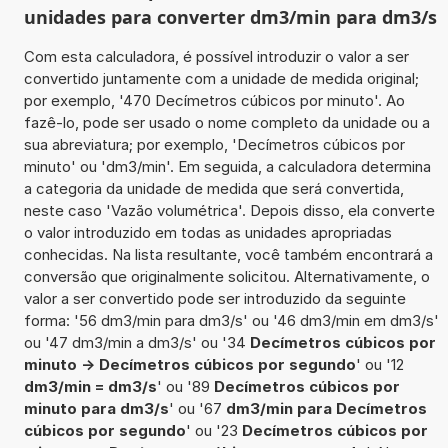
unidades para converter dm3/min para dm3/s
Com esta calculadora, é possível introduzir o valor a ser
convertido juntamente com a unidade de medida original;
por exemplo, '470 Decímetros cúbicos por minuto'. Ao
fazê-lo, pode ser usado o nome completo da unidade ou a
sua abreviatura; por exemplo, 'Decímetros cúbicos por
minuto' ou 'dm3/min'. Em seguida, a calculadora determina
a categoria da unidade de medida que será convertida,
neste caso 'Vazão volumétrica'. Depois disso, ela converte
o valor introduzido em todas as unidades apropriadas
conhecidas. Na lista resultante, você também encontrará a
conversão que originalmente solicitou. Alternativamente, o
valor a ser convertido pode ser introduzido da seguinte
forma: '56 dm3/min para dm3/s' ou '46 dm3/min em dm3/s'
ou '47 dm3/min a dm3/s' ou '34
Decímetros cúbicos por
minuto -> Decímetros cúbicos por segundo
' ou '12
dm3/min = dm3/s
' ou '89
Decímetros cúbicos por
minuto para dm3/s
' ou '67
dm3/min para Decímetros
cúbicos por segundo
' ou '23
Decímetros cúbicos por