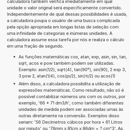
calculadora também verifica imediatamente em qual
unidade o valor original será especificamente convertido.
Independentemente de qual dessas possibilidades é usada,
a calculadora poupa o usuário de uma busca complicada
pela opção apropriada em longas listas de seleção com
uma infinidade de categorias e inúmeras unidades. A
calculadora assume essa tarefa por nós e realiza o cálculo
em uma fração de segundo.
As funções matemáticas cos, atan, exp, asin, sin, tan,
sqrt, acos e pow também podem ser utilizadas.
Exemplo: asin(1/2), sqrt(4), tan(90°), sin(90), 2 exp 3,
3 pow 2, atan(1/4), cos(pi/2), sin(π/2) ou acos(1)
Além disso, a calculadora possibilita a utilização de
expressões matemáticas. Como resultado, não só é
possível contabilizar números uns com os outros, por
exemplo, '66 * 71 dm3/h', como também diferentes
unidades de medida podem ser associadas umas às
outras diretamente na conversão. Exemplos disso
seriam: '56 Decímetros cúbicos por hora + 61 Litros
por minuto' ou '76mm x 81cm x 86dm = ? cm^3'. As