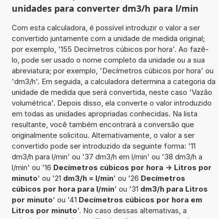
unidades para converter dm3/h para l/min
Com esta calculadora, é possível introduzir o valor a ser
convertido juntamente com a unidade de medida original;
por exemplo, '155 Decímetros cúbicos por hora'. Ao fazê-
lo, pode ser usado o nome completo da unidade ou a sua
abreviatura; por exemplo, 'Decímetros cúbicos por hora' ou
'dm3/h'. Em seguida, a calculadora determina a categoria da
unidade de medida que será convertida, neste caso 'Vazão
volumétrica'. Depois disso, ela converte o valor introduzido
em todas as unidades apropriadas conhecidas. Na lista
resultante, você também encontrará a conversão que
originalmente solicitou. Alternativamente, o valor a ser
convertido pode ser introduzido da seguinte forma: '11
dm3/h para l/min' ou '37 dm3/h em l/min' ou '38 dm3/h a
l/min' ou '16
Decímetros cúbicos por hora -> Litros por
minuto
' ou '21
dm3/h = l/min
' ou '26
Decímetros
cúbicos por hora para l/min
' ou '31
dm3/h para Litros
por minuto
' ou '41
Decímetros cúbicos por hora em
Litros por minuto
'. No caso dessas alternativas, a