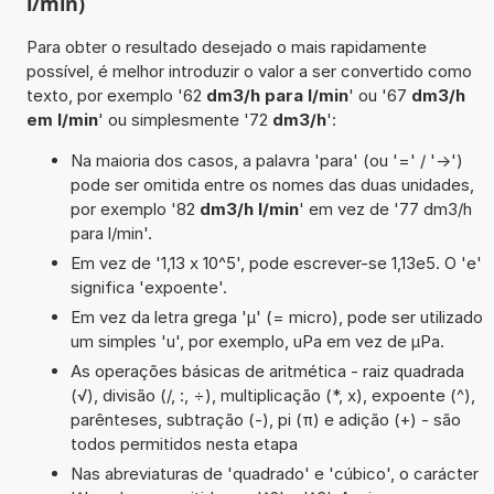
l/min)
Para obter o resultado desejado o mais rapidamente
possível, é melhor introduzir o valor a ser convertido como
texto, por exemplo '62
dm3/h para l/min
' ou '67
dm3/h
em l/min
' ou simplesmente '72
dm3/h
':
Na maioria dos casos, a palavra 'para' (ou '=' / '->')
pode ser omitida entre os nomes das duas unidades,
por exemplo '82
dm3/h l/min
' em vez de '77 dm3/h
para l/min'.
Em vez de '1,13 x 10^5', pode escrever-se 1,13e5. O 'e'
significa 'expoente'.
Em vez da letra grega 'µ' (= micro), pode ser utilizado
um simples 'u', por exemplo, uPa em vez de µPa.
As operações básicas de aritmética - raiz quadrada
(√), divisão (/, :, ÷), multiplicação (*, x), expoente (^),
parênteses, subtração (-), pi (π) e adição (+) - são
todos permitidos nesta etapa
Nas abreviaturas de 'quadrado' e 'cúbico', o carácter