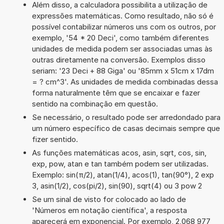
Além disso, a calculadora possibilita a utilização de
expressões matemáticas. Como resultado, não só é
possível contabilizar números uns com os outros, por
exemplo, '54 * 20 Deci', como também diferentes
unidades de medida podem ser associadas umas às
outras diretamente na conversão. Exemplos disso
seriam: '23 Deci + 88 Giga' ou '85mm x 51cm x 17dm
= ? cm^3'. As unidades de medida combinadas dessa
forma naturalmente têm que se encaixar e fazer
sentido na combinação em questão.
Se necessário, o resultado pode ser arredondado para
um número específico de casas decimais sempre que
fizer sentido.
As funções matemáticas acos, asin, sqrt, cos, sin,
exp, pow, atan e tan também podem ser utilizadas.
Exemplo: sin(π/2), atan(1/4), acos(1), tan(90°), 2 exp
3, asin(1/2), cos(pi/2), sin(90), sqrt(4) ou 3 pow 2
Se um sinal de visto for colocado ao lado de
'Números em notação científica', a resposta
aparecerá em exponencial. Por exemplo, 2,068 977