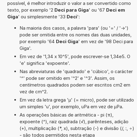
possível, é melhor introduzir o valor a ser convertido como
texto, por exemplo '2
Deci para Giga
' ou '67
Deci em
Giga
' ou simplesmente '33
Deci
':
Na maioria dos casos, a palavra 'para' (ou '=' / '->')
pode ser omitida entre os nomes das duas unidades,
por exemplo '64
Deci Giga
' em vez de '98 Deci para
Giga'.
Em vez de '1,34 x 10^5', pode escrever-se 1,34e5. O
'e' significa 'expoente'.
Nas abreviaturas de 'quadrado' e 'cúbico', o carácter
'^' pode ser omitido em '^2' e '^3'. Assim, os
centímetros quadrados podem ser escritos cm2 em
vez de cm^2.
Em vez da letra grega 'µ' (= micro), pode ser utilizado
um simples 'u', por exemplo, uPa em vez de µPa.
As operações básicas de aritmética - pi (π),
expoente (^), raiz quadrada (√), parênteses, adição
(+), multiplicação (*, x), subtração (-) e divisão (/, :, ÷)
- são todos permitidos nesta etapa