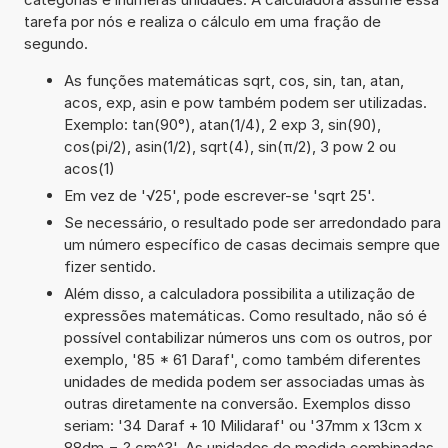
tarefa por nós e realiza o cálculo em uma fração de
segundo.
As funções matemáticas sqrt, cos, sin, tan, atan,
acos, exp, asin e pow também podem ser utilizadas.
Exemplo: tan(90°), atan(1/4), 2 exp 3, sin(90),
cos(pi/2), asin(1/2), sqrt(4), sin(π/2), 3 pow 2 ou
acos(1)
Em vez de '√25', pode escrever-se 'sqrt 25'.
Se necessário, o resultado pode ser arredondado para
um número específico de casas decimais sempre que
fizer sentido.
Além disso, a calculadora possibilita a utilização de
expressões matemáticas. Como resultado, não só é
possível contabilizar números uns com os outros, por
exemplo, '85 * 61 Daraf', como também diferentes
unidades de medida podem ser associadas umas às
outras diretamente na conversão. Exemplos disso
seriam: '34 Daraf + 10 Milidaraf' ou '37mm x 13cm x
88dm = ? cm^3'. As unidades de medida combinadas