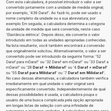
Com esta calculadora, é possível introduzir o valor a ser
convertido juntamente com a unidade de medida original;
por exemplo, '439 Daraf'. Ao fazê-lo, pode ser usado o
nome completo da unidade ou a sua abreviatura; por
exemplo Em seguida, a calculadora determina a categoria
da unidade de medida que será convertida, neste caso
'Elastância elétrica'. Depois disso, ela converte o valor
introduzido em todas as unidades apropriadas conhecidas.
Na lista resultante, você também encontrará a conversão
que originalmente solicitou. Alternativamente, o valor a ser
convertido pode ser introduzido da seguinte forma: '52
Daraf para mDaraf' ou '32 Daraf em mDaraf' ou '33 Daraf a
mDaraf' ou '28
Daraf -> Milidaraf
' ou '4
Daraf = mDaraf
'
ou '55
Daraf para Milidaraf
' ou '7
Daraf em Milidaraf
'.
No caso dessas alternativas, a calculadora também verifica
imediatamente em qual unidade o valor original será
especificamente convertido. Independentemente de qual
dessas possibilidades é usada, a calculadora poupa o
usuário de uma busca complicada pela opção apropriada
em longas listas de seleção com uma infinidade de
categorias e inúmeras unidades. A calculadora assume essa