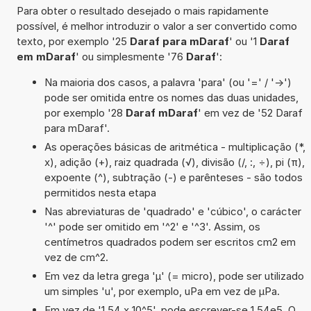
Para obter o resultado desejado o mais rapidamente
possível, é melhor introduzir o valor a ser convertido como
texto, por exemplo '25
Daraf para mDaraf
' ou '1
Daraf
em mDaraf
' ou simplesmente '76
Daraf
':
Na maioria dos casos, a palavra 'para' (ou '=' / '->')
pode ser omitida entre os nomes das duas unidades,
por exemplo '28
Daraf mDaraf
' em vez de '52 Daraf
para mDaraf'.
As operações básicas de aritmética - multiplicação (*,
x), adição (+), raiz quadrada (√), divisão (/, :, ÷), pi (π),
expoente (^), subtração (-) e parênteses - são todos
permitidos nesta etapa
Nas abreviaturas de 'quadrado' e 'cúbico', o carácter
'^' pode ser omitido em '^2' e '^3'. Assim, os
centímetros quadrados podem ser escritos cm2 em
vez de cm^2.
Em vez da letra grega 'µ' (= micro), pode ser utilizado
um simples 'u', por exemplo, uPa em vez de µPa.
Em vez de '1,54 x 10^5', pode escrever-se 1,54e5. O