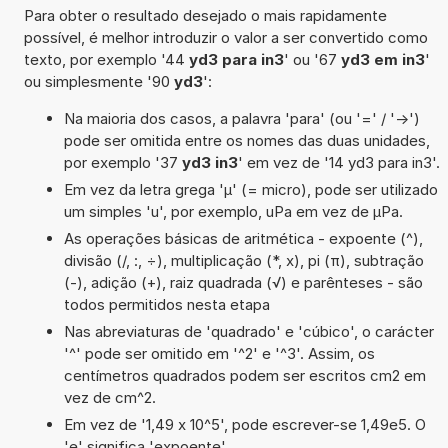
Para obter o resultado desejado o mais rapidamente
possível, é melhor introduzir o valor a ser convertido como
texto, por exemplo '44
yd3 para in3
' ou '67
yd3 em in3
'
ou simplesmente '90
yd3
':
Na maioria dos casos, a palavra 'para' (ou '=' / '->')
pode ser omitida entre os nomes das duas unidades,
por exemplo '37
yd3 in3
' em vez de '14 yd3 para in3'.
Em vez da letra grega 'µ' (= micro), pode ser utilizado
um simples 'u', por exemplo, uPa em vez de µPa.
As operações básicas de aritmética - expoente (^),
divisão (/, :, ÷), multiplicação (*, x), pi (π), subtração
(-), adição (+), raiz quadrada (√) e parênteses - são
todos permitidos nesta etapa
Nas abreviaturas de 'quadrado' e 'cúbico', o carácter
'^' pode ser omitido em '^2' e '^3'. Assim, os
centímetros quadrados podem ser escritos cm2 em
vez de cm^2.
Em vez de '1,49 x 10^5', pode escrever-se 1,49e5. O
'e' significa 'expoente'.