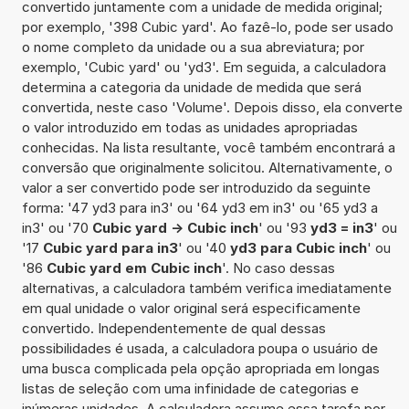
convertido juntamente com a unidade de medida original;
por exemplo, '398 Cubic yard'. Ao fazê-lo, pode ser usado
o nome completo da unidade ou a sua abreviatura; por
exemplo, 'Cubic yard' ou 'yd3'. Em seguida, a calculadora
determina a categoria da unidade de medida que será
convertida, neste caso 'Volume'. Depois disso, ela converte
o valor introduzido em todas as unidades apropriadas
conhecidas. Na lista resultante, você também encontrará a
conversão que originalmente solicitou. Alternativamente, o
valor a ser convertido pode ser introduzido da seguinte
forma: '47 yd3 para in3' ou '64 yd3 em in3' ou '65 yd3 a
in3' ou '70
Cubic yard -> Cubic inch
' ou '93
yd3 = in3
' ou
'17
Cubic yard para in3
' ou '40
yd3 para Cubic inch
' ou
'86
Cubic yard em Cubic inch
'. No caso dessas
alternativas, a calculadora também verifica imediatamente
em qual unidade o valor original será especificamente
convertido. Independentemente de qual dessas
possibilidades é usada, a calculadora poupa o usuário de
uma busca complicada pela opção apropriada em longas
listas de seleção com uma infinidade de categorias e
inúmeras unidades. A calculadora assume essa tarefa por