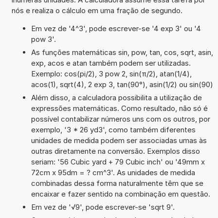
nós e realiza o cálculo em uma fração de segundo.
Em vez de '4^3', pode escrever-se '4 exp 3' ou '4
pow 3'.
As funções matemáticas sin, pow, tan, cos, sqrt, asin,
exp, acos e atan também podem ser utilizadas.
Exemplo: cos(pi/2), 3 pow 2, sin(π/2), atan(1/4),
acos(1), sqrt(4), 2 exp 3, tan(90°), asin(1/2) ou sin(90)
Além disso, a calculadora possibilita a utilização de
expressões matemáticas. Como resultado, não só é
possível contabilizar números uns com os outros, por
exemplo, '3 * 26 yd3', como também diferentes
unidades de medida podem ser associadas umas às
outras diretamente na conversão. Exemplos disso
seriam: '56 Cubic yard + 79 Cubic inch' ou '49mm x
72cm x 95dm = ? cm^3'. As unidades de medida
combinadas dessa forma naturalmente têm que se
encaixar e fazer sentido na combinação em questão.
Em vez de '√9', pode escrever-se 'sqrt 9'.