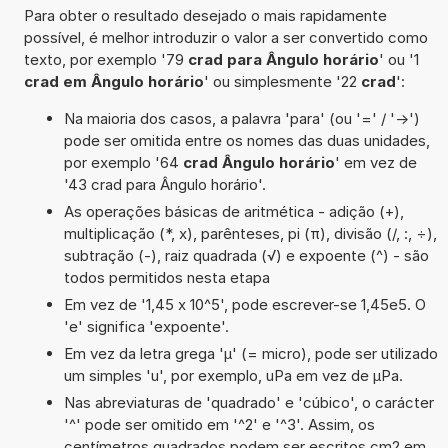
Para obter o resultado desejado o mais rapidamente
possível, é melhor introduzir o valor a ser convertido como
texto, por exemplo '79
crad para Ângulo horário
' ou '1
crad em Ângulo horário
' ou simplesmente '22
crad
':
Na maioria dos casos, a palavra 'para' (ou '=' / '->')
pode ser omitida entre os nomes das duas unidades,
por exemplo '64
crad Ângulo horário
' em vez de
'43 crad para Ângulo horário'.
As operações básicas de aritmética - adição (+),
multiplicação (*, x), parênteses, pi (π), divisão (/, :, ÷),
subtração (-), raiz quadrada (√) e expoente (^) - são
todos permitidos nesta etapa
Em vez de '1,45 x 10^5', pode escrever-se 1,45e5. O
'e' significa 'expoente'.
Em vez da letra grega 'µ' (= micro), pode ser utilizado
um simples 'u', por exemplo, uPa em vez de µPa.
Nas abreviaturas de 'quadrado' e 'cúbico', o carácter
'^' pode ser omitido em '^2' e '^3'. Assim, os
centímetros quadrados podem ser escritos cm2 em