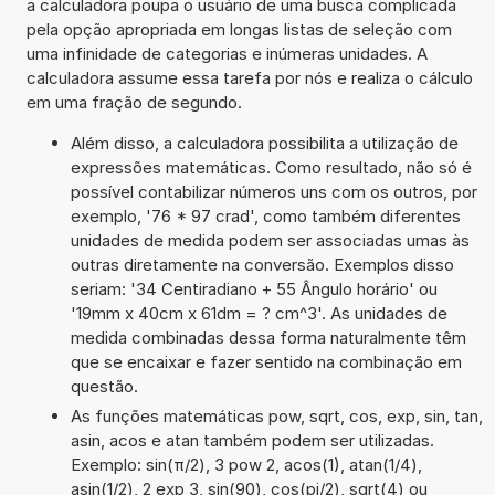
a calculadora poupa o usuário de uma busca complicada
pela opção apropriada em longas listas de seleção com
uma infinidade de categorias e inúmeras unidades. A
calculadora assume essa tarefa por nós e realiza o cálculo
em uma fração de segundo.
Além disso, a calculadora possibilita a utilização de
expressões matemáticas. Como resultado, não só é
possível contabilizar números uns com os outros, por
exemplo, '76 * 97 crad', como também diferentes
unidades de medida podem ser associadas umas às
outras diretamente na conversão. Exemplos disso
seriam: '34 Centiradiano + 55 Ângulo horário' ou
'19mm x 40cm x 61dm = ? cm^3'. As unidades de
medida combinadas dessa forma naturalmente têm
que se encaixar e fazer sentido na combinação em
questão.
As funções matemáticas pow, sqrt, cos, exp, sin, tan,
asin, acos e atan também podem ser utilizadas.
Exemplo: sin(π/2), 3 pow 2, acos(1), atan(1/4),
asin(1/2), 2 exp 3, sin(90), cos(pi/2), sqrt(4) ou