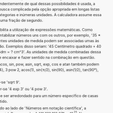
ndentemente de qual dessas possibilidades é usada, a
busca complicada pela opção apropriada em longas listas
ategorias e inúmeras unidades. A calculadora assume essa
m uma fração de segundo.
ibilita a utilização de expressões matemáticas. Como
ontabilizar números uns com os outros, por exemplo, '35 *
ntes unidades de medida podem ser associadas umas às
ão. Exemplos disso seriam: '45 Centímetro quadrado + 40
5dm = ? cm^3'. As unidades de medida combinadas dessa
 encaixar e fazer sentido na combinação em questão.
cos, sin, pow, asin, sqrt, exp, cos e atan também podem
), 3 pow 2, acos(1), sin(π/2), sin(90), asin(1/2), tan(90°),
se 'sqrt 9'.
-se '4 exp 3' ou '4 pow 3'.
de ser arredondado para um número específico de casas
tido.
ado ao lado de 'Números em notação científica', a
21