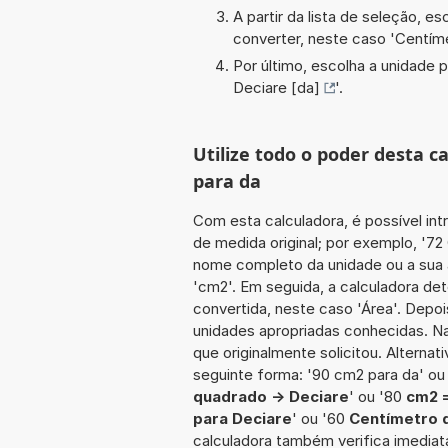
A partir da lista de seleção, e
converter, neste caso '
Centím
Por último, escolha a unidade p
Deciare [da]
'.
Utilize todo o poder desta 
para da
Com esta calculadora, é possível int
de medida original; por exemplo, '7
nome completo da unidade ou a sua 
'cm2'. Em seguida, a calculadora de
convertida, neste caso 'Área'. Depoi
unidades apropriadas conhecidas. Na
que originalmente solicitou. Alternat
seguinte forma: '90 cm2 para da' ou
quadrado -> Deciare
' ou '80
cm2 
para Deciare
' ou '60
Centímetro 
calculadora também verifica imediata