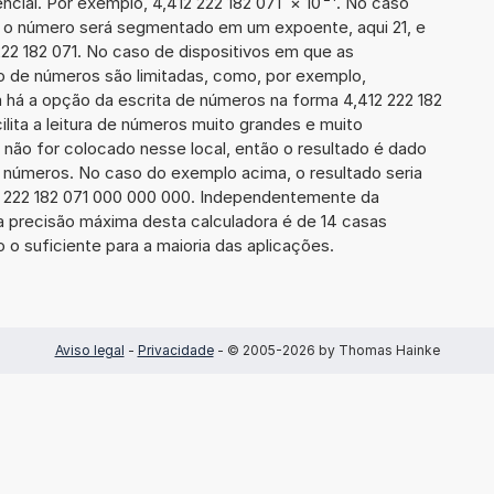
cial. Por exemplo, 4,412 222 182 071
×
10
. No caso
 o número será segmentado em um expoente, aqui 21, e
222 182 071. No caso de dispositivos em que as
o de números são limitadas, como, por exemplo,
 há a opção da escrita de números na forma 4,412 222 182
cilita a leitura de números muito grandes e muito
 não for colocado nesse local, então o resultado é dado
e números. No caso do exemplo acima, o resultado seria
2 222 182 071 000 000 000. Independentemente da
a precisão máxima desta calculadora é de 14 casas
 o suficiente para a maioria das aplicações.
Aviso legal
-
Privacidade
- © 2005-2026 by Thomas Hainke