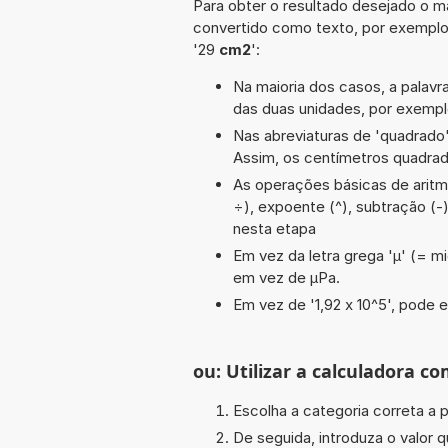
Para obter o resultado desejado o ma
convertido como texto, por exempl
'29
cm2
':
Na maioria dos casos, a palavra
das duas unidades, por exempl
Nas abreviaturas de 'quadrado' 
Assim, os centímetros quadra
As operações básicas de aritmétic
÷), expoente (^), subtração (-
nesta etapa
Em vez da letra grega 'µ' (= mi
em vez de µPa.
Em vez de '1,92 x 10^5', pode e
ou: Utilizar a calculadora co
Escolha a categoria correta a p
De seguida, introduza o valor q