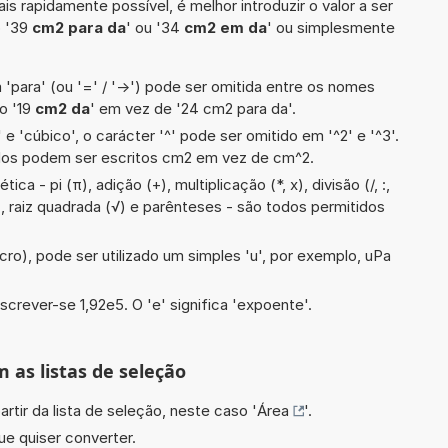
is rapidamente possível, é melhor introduzir o valor a ser
o '39
cm2 para da
' ou '34
cm2 em da
' ou simplesmente
 'para' (ou '=' / '->') pode ser omitida entre os nomes
o '19
cm2 da
' em vez de '24 cm2 para da'.
e 'cúbico', o carácter '^' pode ser omitido em '^2' e '^3'.
dos podem ser escritos cm2 em vez de cm^2.
a - pi (π), adição (+), multiplicação (*, x), divisão (/, :,
), raiz quadrada (√) e parênteses - são todos permitidos
cro), pode ser utilizado um simples 'u', por exemplo, uPa
screver-se 1,92e5. O 'e' significa 'expoente'.
m as listas de seleção
artir da lista de seleção, neste caso '
Área
'.
ue quiser converter.