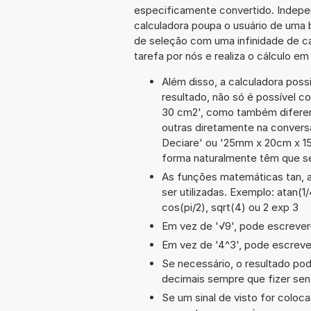
especificamente convertido. Indepe
calculadora poupa o usuário de uma 
de seleção com uma infinidade de c
tarefa por nós e realiza o cálculo e
Além disso, a calculadora poss
resultado, não só é possível c
30 cm2', como também difere
outras diretamente na convers
Deciare' ou '25mm x 20cm x 1
forma naturalmente têm que se
As funções matemáticas tan, a
ser utilizadas. Exemplo: atan(1/4
cos(pi/2), sqrt(4) ou 2 exp 3
Em vez de '√9', pode escrever-
Em vez de '4^3', pode escrever
Se necessário, o resultado po
decimais sempre que fizer sen
Se um sinal de visto for coloc