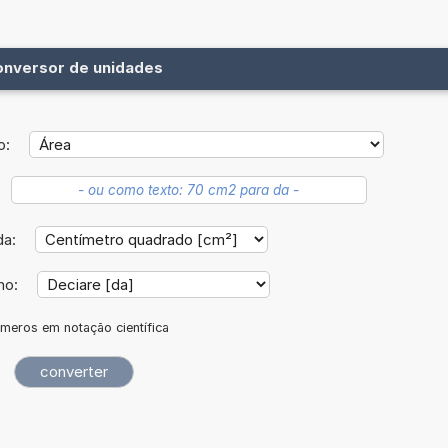
onversor de unidades
o:
da:
no:
meros em notação científica