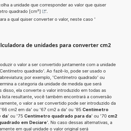
scolha a unidade que corresponder ao valor que quiser
etro quadrado [cm²]
'.
ara a qual quiser converter o valor, neste caso '
calculadora de unidades para converter cm2
roduzir o valor a ser convertido juntamente com a unidade
2 Centímetro quadrado'. Ao fazê-lo, pode ser usado o
abreviatura; por exemplo, 'Centímetro quadrado' ou
termina a categoria da unidade de medida que será
s disso, ela converte o valor introduzido em todas as
 lista resultante, você também encontrará a conversão
ivamente, o valor a ser convertido pode ser introduzido da
 '66 cm2 em da' ou '67 cm2 a da' ou '85
Centímetro
= da
' ou '75
Centímetro quadrado para da
' ou '70
cm2
quadrado em Deciare
'. No caso dessas alternativas, a
mente em qual unidade o valor original será