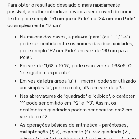
Para obter o resultado desejado o mais rapidamente
possível, é melhor introduzir o valor a ser convertido como
texto, por exemplo '51
cm para Pole
' ou '34
cm em Pole
'
ou simplesmente '17
cm
':
Na maioria dos casos, a palavra 'para' (ou '=' / '->')
pode ser omitida entre os nomes das duas unidades,
por exemplo '82
cm Pole
' em vez de '99 cm para
Pole'.
Em vez de '1,68 x 10^5', pode escrever-se 1,68e5. O
'e' significa 'expoente'.
Em vez da letra grega 'µ' (= micro), pode ser utilizado
um simples 'u', por exemplo, uPa em vez de µPa.
Nas abreviaturas de 'quadrado' e 'cúbico', o carácter
'^' pode ser omitido em '^2' e '^3'. Assim, os
centímetros quadrados podem ser escritos cm2 em
vez de cm^2.
As operações básicas de aritmética - parênteses,
multiplicação (*, x), expoente (^), raiz quadrada (√),
adição (+), pi (π), subtração (-) e divisão (/, :, ÷) - são