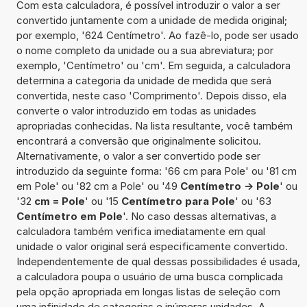
Com esta calculadora, é possível introduzir o valor a ser
convertido juntamente com a unidade de medida original;
por exemplo, '624 Centímetro'. Ao fazê-lo, pode ser usado
o nome completo da unidade ou a sua abreviatura; por
exemplo, 'Centímetro' ou 'cm'. Em seguida, a calculadora
determina a categoria da unidade de medida que será
convertida, neste caso 'Comprimento'. Depois disso, ela
converte o valor introduzido em todas as unidades
apropriadas conhecidas. Na lista resultante, você também
encontrará a conversão que originalmente solicitou.
Alternativamente, o valor a ser convertido pode ser
introduzido da seguinte forma: '66 cm para Pole' ou '81 cm
em Pole' ou '82 cm a Pole' ou '49
Centímetro -> Pole
' ou
'32
cm = Pole
' ou '15
Centímetro para Pole
' ou '63
Centímetro em Pole
'. No caso dessas alternativas, a
calculadora também verifica imediatamente em qual
unidade o valor original será especificamente convertido.
Independentemente de qual dessas possibilidades é usada,
a calculadora poupa o usuário de uma busca complicada
pela opção apropriada em longas listas de seleção com
uma infinidade de categorias e inúmeras unidades. A