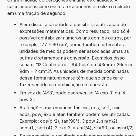
calculadora assume essa tarefa por nós e realiza o cálculo
em uma fração de segundo.
Além disso, a calculadora possibilita a utilização de
expressões matemáticas. Como resultado, não só é
possível contabilizar números uns com os outros, por
exemplo, '77 * 60 cm', como também diferentes
unidades de medida podem ser associadas umas às
outras diretamente na conversão. Exemplos disso
seriam: '12 Centímetro + 94 Pole' ou '43mm x 26cm x
9dm = ? cm^3'. As unidades de medida combinadas
dessa forma naturalmente têm que se encaixar e
fazer sentido na combinação em questão.
Em vez de '4^3', pode escrever-se '4 exp 3' ou '4
pow 3'.
As funções matemáticas tan, sin, cos, sqrt, asin,
acos, pow, exp e atan também podem ser utilizadas.
Exemplo: cos(pi/2), tan(90°), 3 pow 2, sin(π/2),
acos(1), sqrt(4), 2 exp 3, atan(1/4), sin(90) ou asin(1/2)
Se necessário, o resultado pode ser arredondado para