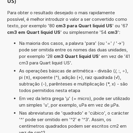
US)
Para obter o resultado desejado o mais rapidamente
possível, é melhor introduzir o valor a ser convertido como
texto, por exemplo '80
cm3 para Quart liquid US
' ou '67
cm3 em Quart liquid US
' ou simplesmente '54
cm3
':
Na maioria dos casos, a palavra 'para' (ou '=' / '->')
pode ser omitida entre os nomes das duas unidades,
por exemplo '28
cm3 Quart liquid US
' em vez de '41
cm3 para Quart liquid US'.
As operações básicas de aritmética - divisão (/, :, ÷),
pi (π), expoente (^), adição (+), raiz quadrada (√),
subtração (-), parênteses e multiplicação (*, x) - são
todos permitidos nesta etapa
Em vez da letra grega 'µ' (= micro), pode ser utilizado
um simples 'u', por exemplo, uPa em vez de µPa.
Nas abreviaturas de 'quadrado' e 'cúbico', o carácter
'^' pode ser omitido em '^2' e '^3'. Assim, os
centímetros quadrados podem ser escritos cm2 em
vez de cm^2.