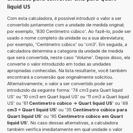
liquid US
Com esta calculadora, é possível introduzir o valor a ser
convertido juntamente com a unidade de medida original;
por exemplo, '830 Centímetro cúbico'. Ao fazê-lo, pode ser
usado o nome completo da unidade ou a sua abreviatura;
por exemplo, 'Centímetro cúbico' ou 'cm3'. Em seguida, a
calculadora determina a categoria da unidade de medida
que será convertida, neste caso 'Volume'. Depois disso, ela
converte o valor introduzido em todas as unidades
apropriadas conhecidas. Na lista resultante, você também
encontrará a conversão que originalmente solicitou.
Alternativamente, o valor a ser convertido pode ser
introduzido da seguinte forma: '74 cm3 para Quart liquid
US' ou '10 cm3 em Quart liquid US' ou '11 cm3 a Quart liquid
US' ou '61
Centímetro cúbico -> Quart liquid US
' ou '48
cm3 = Quart liquid US
' ou '35
Centímetro cúbico para
Quart liquid US
' ou '95
Centímetro cúbico em Quart
liquid US
'. No caso dessas alternativas, a calculadora
também verifica imediatamente em qual unidade o valor