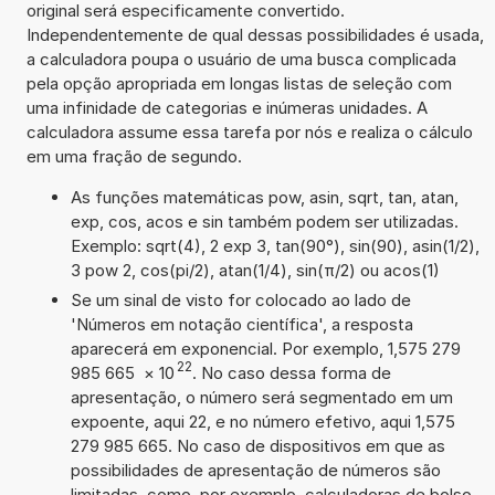
original será especificamente convertido.
Independentemente de qual dessas possibilidades é usada,
a calculadora poupa o usuário de uma busca complicada
pela opção apropriada em longas listas de seleção com
uma infinidade de categorias e inúmeras unidades. A
calculadora assume essa tarefa por nós e realiza o cálculo
em uma fração de segundo.
As funções matemáticas pow, asin, sqrt, tan, atan,
exp, cos, acos e sin também podem ser utilizadas.
Exemplo: sqrt(4), 2 exp 3, tan(90°), sin(90), asin(1/2),
3 pow 2, cos(pi/2), atan(1/4), sin(π/2) ou acos(1)
Se um sinal de visto for colocado ao lado de
'Números em notação científica', a resposta
aparecerá em exponencial. Por exemplo, 1,575 279
22
985 665
×
10
. No caso dessa forma de
apresentação, o número será segmentado em um
expoente, aqui 22, e no número efetivo, aqui 1,575
279 985 665. No caso de dispositivos em que as
possibilidades de apresentação de números são
limitadas, como, por exemplo, calculadoras de bolso,