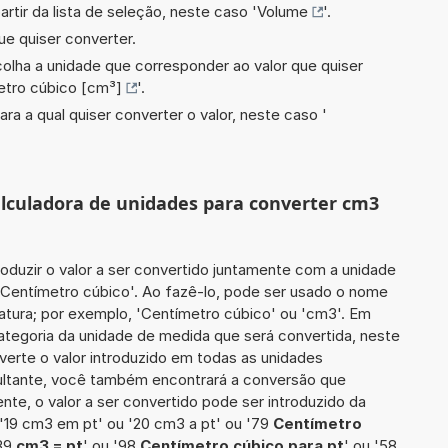
artir da lista de seleção, neste caso '
Volume
'.
ue quiser converter.
scolha a unidade que corresponder ao valor que quiser
etro cúbico [cm³]
'.
ara a qual quiser converter o valor, neste caso '
calculadora de unidades para converter cm3
roduzir o valor a ser convertido juntamente com a unidade
5 Centímetro cúbico'. Ao fazê-lo, pode ser usado o nome
atura; por exemplo, 'Centímetro cúbico' ou 'cm3'. Em
categoria da unidade de medida que será convertida, neste
verte o valor introduzido em todas as unidades
sultante, você também encontrará a conversão que
ente, o valor a ser convertido pode ser introduzido da
 '19 cm3 em pt' ou '20 cm3 a pt' ou '79
Centímetro
'39
cm3 = pt
' ou '98
Centímetro cúbico para pt
' ou '58