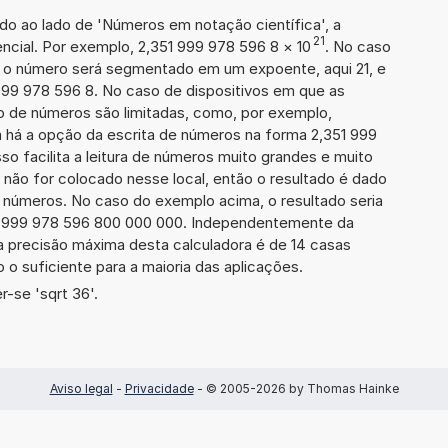
ado ao lado de 'Números em notação científica', a
21
cial. Por exemplo, 2,351 999 978 596 8
×
10
. No caso
 o número será segmentado em um expoente, aqui 21, e
 999 978 596 8. No caso de dispositivos em que as
o de números são limitadas, como, por exemplo,
 há a opção da escrita de números na forma 2,351 999
sso facilita a leitura de números muito grandes e muito
 não for colocado nesse local, então o resultado é dado
e números. No caso do exemplo acima, o resultado seria
1 999 978 596 800 000 000. Independentemente da
a precisão máxima desta calculadora é de 14 casas
 o suficiente para a maioria das aplicações.
-se 'sqrt 36'.
Aviso legal
-
Privacidade
- © 2005-2026 by Thomas Hainke