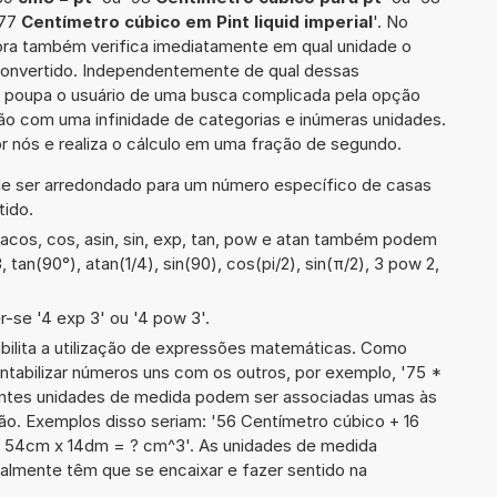
'77
Centímetro cúbico em Pint liquid imperial
'. No
dora também verifica imediatamente em qual unidade o
 convertido. Independentemente de qual dessas
ra poupa o usuário de uma busca complicada pela opção
ção com uma infinidade de categorias e inúmeras unidades.
r nós e realiza o cálculo em uma fração de segundo.
de ser arredondado para um número específico de casas
tido.
acos, cos, asin, sin, exp, tan, pow e atan também podem
, tan(90°), atan(1/4), sin(90), cos(pi/2), sin(π/2), 3 pow 2,
-se '4 exp 3' ou '4 pow 3'.
ibilita a utilização de expressões matemáticas. Como
ontabilizar números uns com os outros, por exemplo, '75 *
ntes unidades de medida podem ser associadas umas às
ão. Exemplos disso seriam: '56 Centímetro cúbico + 16
m x 54cm x 14dm = ? cm^3'. As unidades de medida
lmente têm que se encaixar e fazer sentido na