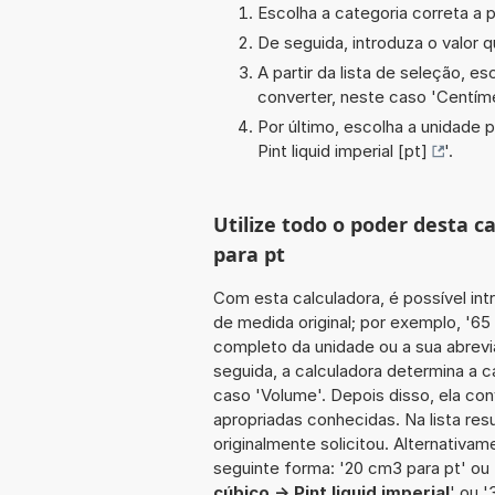
Escolha a categoria correta a p
De seguida, introduza o valor q
A partir da lista de seleção, e
converter, neste caso '
Centím
Por último, escolha a unidade p
Pint liquid imperial [pt]
'.
Utilize todo o poder desta 
para pt
Com esta calculadora, é possível int
de medida original; por exemplo, '6
completo da unidade ou a sua abrevi
seguida, a calculadora determina a 
caso 'Volume'. Depois disso, ela con
apropriadas conhecidas. Na lista re
originalmente solicitou. Alternativam
seguinte forma: '20 cm3 para pt' ou
cúbico -> Pint liquid imperial
' ou 