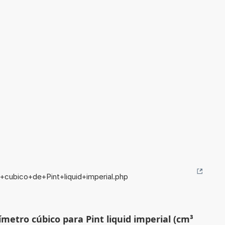
+cubico+de+Pint+liquid+imperial.php
metro cúbico para Pint liquid imperial (cm³