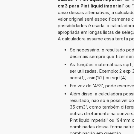
cm3 para Pint liquid imperial
' ou 
caso dessas alternativas, a calcula
valor original será especificamente
possibilidades é usada, a calculado
apropriada em longas listas de sele
A calculadora assume essa tarefa po
Se necessário, o resultado po
decimais sempre que fizer sen
As funções matemáticas sqrt, 
ser utilizadas. Exemplo: 2 exp 3
acos(1), asin(1/2) ou sqrt(4)
Em vez de '4^3', pode escrever
Além disso, a calculadora poss
resultado, não só é possível c
35 cm3', como também difere
outras diretamente na convers
Pint liquid imperial' ou '94m
combinadas dessa forma natura
combinação em questão.