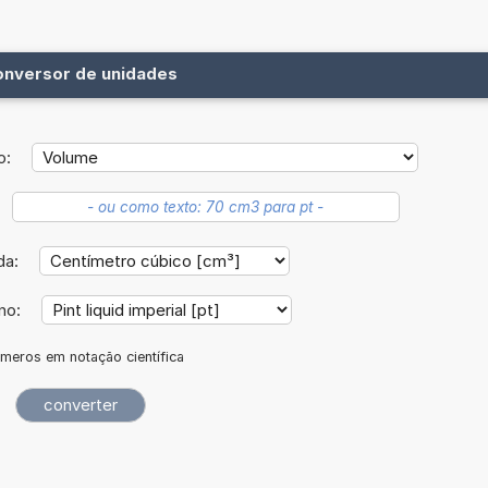
onversor de unidades
o:
da:
ino:
meros em notação científica