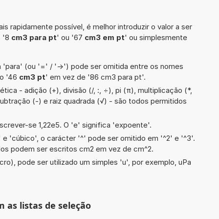
is rapidamente possível, é melhor introduzir o valor a ser
o '8
cm3 para pt
' ou '67
cm3 em pt
' ou simplesmente
 'para' (ou '=' / '->') pode ser omitida entre os nomes
lo '46
cm3 pt
' em vez de '86 cm3 para pt'.
ca - adição (+), divisão (/, :, ÷), pi (π), multiplicação (*,
subtração (-) e raiz quadrada (√) - são todos permitidos
screver-se 1,22e5. O 'e' significa 'expoente'.
e 'cúbico', o carácter '^' pode ser omitido em '^2' e '^3'.
dos podem ser escritos cm2 em vez de cm^2.
cro), pode ser utilizado um simples 'u', por exemplo, uPa
m as listas de seleção