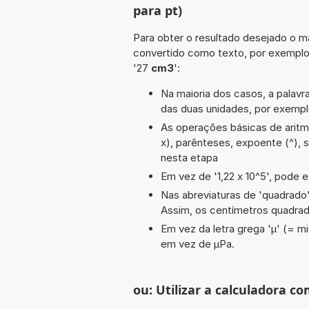
para pt)
Para obter o resultado desejado o ma
convertido como texto, por exempl
'27
cm3
':
Na maioria dos casos, a palavra
das duas unidades, por exemp
As operações básicas de aritméti
x), parênteses, expoente (^), 
nesta etapa
Em vez de '1,22 x 10^5', pode e
Nas abreviaturas de 'quadrado' 
Assim, os centímetros quadra
Em vez da letra grega 'µ' (= mi
em vez de µPa.
ou: Utilizar a calculadora co