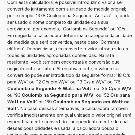
Com esta calculadora, é possível introduzir o valor a ser
convertido juntamente com a unidade de medida original;
por exemplo, '378 Coulomb na Segundo'. Ao fazê-lo, pode
ser usado o nome completo da unidade ou a sua
abreviatura; por exemplo, 'Coulomb na Segundo' ou 'C/s'.
Em seguida, a calculadora determina a categoria da unidade
de medida que será convertida, neste caso 'Corrente
elétrica'. Depois disso, ela converte o valor introduzido em
todas as unidades apropriadas conhecidas. Na lista
resultante, você também encontrará a conversão que
originalmente solicitou. Alternativamente, o valor a ser
convertido pode ser introduzido da seguinte forma: '18 C/s
para W/V' ou '12 C/s em W/V' ou '13 C/s a W/V' ou '76
Coulomb na Segundo -> Watt na Volt
' ou '35
C/s = W/V
'
ou '93
Coulomb na Segundo para W/V
' ou '52
C/s para
Watt na Volt
' ou '69
Coulomb na Segundo em Watt na
Volt
'. No caso dessas alternativas, a calculadora também
verifica imediatamente em qual unidade o valor original será
especificamente convertido. Independentemente de qual
dessas possibilidades é usada, a calculadora poupa o
usuário de uma busca complicada pela opção apropriada