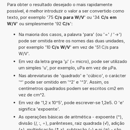
Para obter o resultado desejado o mais rapidamente
possível, é melhor introduzir o valor a ser convertido como
texto, por exemplo '75
C/s para W/V
' ou '34
C/s em
W/V
' ou simplesmente '92
C/s
':
Na maioria dos casos, a palavra 'para' (ou '=' / '->')
pode ser omitida entre os nomes das duas unidades,
por exemplo '10
C/s W/V
' em vez de '51 C/s para
W/V'.
Em vez da letra grega 'µ' (= micro), pode ser utilizado
um simples 'u', por exemplo, uPa em vez de µPa.
Nas abreviaturas de 'quadrado' e 'cúbico', o carácter
'^' pode ser omitido em '^2' e '^3'. Assim, os
centímetros quadrados podem ser escritos cm2 em
vez de cm^2.
Em vez de '1,2 x 10^5', pode escrever-se 1,2e5. O 'e'
significa 'expoente'.
As operações básicas de aritmética - expoente (^),
divisão (/, :, ÷), parênteses, raiz quadrada (√), adição
(+), multiplicação (*, x), subtração (-) e pi (π) - são