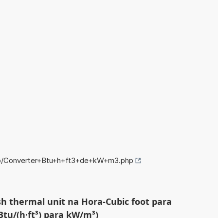
nfo/Converter+Btu+h+ft3+de+kW+m3.php
sh thermal unit na Hora-Cubic foot para
Btu/(h·ft³) para kW/m³)