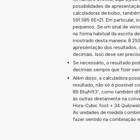
possibilidades de apresentaçã
calculadoras de bolso, também
591 585 6E+21. Em particular, i
pequenos. Se um sinal de visto
na forma habitual da escrita d
mostrado desta maneira: 8 25
apresentação dos resultados, 
decimais. Isso deve ser preciso
Se necessário, o resultado po
decimais sempre que fizer sen
Além disso, a calculadora poss
resultado, não só é possível c
89 Btu/hft3', como também di
às outras diretamente na conve
Hora-Cubic foot + 34 Quilowa
As unidades de medida combin
fazer sentido na combinação 