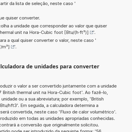
artir da lista de seleção, neste caso '
ue quiser converter.
scolha a unidade que corresponder ao valor que quiser
 thermal unit na Hora-Cubic foot [Btu/(h·ft³)]
'.
ara a qual quiser converter o valor, neste caso '
W/m³]
'.
calculadora de unidades para converter
roduzir o valor a ser convertido juntamente com a unidade
 British thermal unit na Hora-Cubic foot'. Ao fazê-lo,
nidade ou a sua abreviatura; por exemplo, 'British
'Btu/hft3'. Em seguida, a calculadora determina a
erá convertida, neste caso 'Fluxo de calor volumétrico'.
introduzido em todas as unidades apropriadas conhecidas.
ontrará a conversão que originalmente solicitou.
ertido pode ser introduzido da seguinte forma: '56