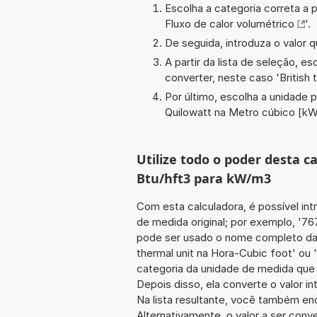
Escolha a categoria correta a p
Fluxo de calor volumétrico
'.
De seguida, introduza o valor q
A partir da lista de seleção, e
converter, neste caso '
British
Por último, escolha a unidade p
Quilowatt na Metro cúbico [k
Utilize todo o poder desta 
Btu/hft3 para kW/m3
Com esta calculadora, é possível int
de medida original; por exemplo, '767
pode ser usado o nome completo da u
thermal unit na Hora-Cubic foot' ou 
categoria da unidade de medida que s
Depois disso, ela converte o valor 
Na lista resultante, você também enc
Alternativamente, o valor a ser conv