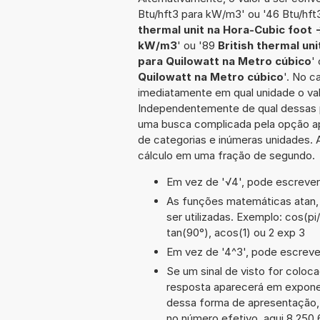
Btu/hft3 para kW/m3' ou '46 Btu/hf
thermal unit na Hora-Cubic foot 
kW/m3
' ou '89
British thermal un
para Quilowatt na Metro cúbico
'
Quilowatt na Metro cúbico
'. No c
imediatamente em qual unidade o val
Independentemente de qual dessas po
uma busca complicada pela opção ap
de categorias e inúmeras unidades. A
cálculo em uma fração de segundo.
Em vez de '√4', pode escrever-
As funções matemáticas atan, 
ser utilizadas. Exemplo: cos(pi/2
tan(90°), acos(1) ou 2 exp 3
Em vez de '4^3', pode escrever
Se um sinal de visto for coloc
resposta aparecerá em exponen
dessa forma de apresentação,
no número efetivo, aqui 8,250 