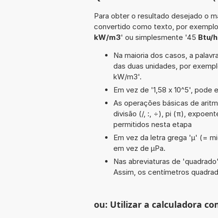
Para obter o resultado desejado o ma
convertido como texto, por exempl
kW/m3
' ou simplesmente '45
Btu/h
Na maioria dos casos, a palavra
das duas unidades, por exempl
kW/m3'.
Em vez de '1,58 x 10^5', pode e
As operações básicas de aritmé
divisão (/, :, ÷), pi (π), expoen
permitidos nesta etapa
Em vez da letra grega 'µ' (= mi
em vez de µPa.
Nas abreviaturas de 'quadrado' 
Assim, os centímetros quadra
ou: Utilizar a calculadora co