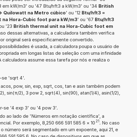
t3 em kW/m3' ou '47 Btu/hft3 a kW/m3' ou '34
British
-> Quilowatt na Metro cúbico
' ou '12
Btu/hft3 =
it na Hora-Cubic foot para kW/m3
' ou '67
Btu/hft3
 ou '23
British thermal unit na Hora-Cubic foot em
aso dessas alternativas, a calculadora também verifica
or original será especificamente convertido.
ssibilidades é usada, a calculadora poupa o usuário de
ropriada em longas listas de seleção com uma infinidade
 calculadora assume essa tarefa por nós e realiza o
se 'sqrt 4'.
acos, pow, sin, exp, sqrt, cos, tan e asin também podem
), sin(π/2), 3 pow 2, sqrt(4), sin(90), atan(1/4), asin(1/2),
-se '4 exp 3' ou '4 pow 3'.
ado ao lado de 'Números em notação científica', a
21
cial. Por exemplo, 8,250 666 591 585 6
×
10
. No caso
 o número será segmentado em um expoente, aqui 21, e
666 591 585 6. No caso de dispositivos em que as