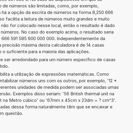
o de números são limitadas, como, por exemplo,
 há a opção da escrita de números na forma 8,250 666
sso facilita a leitura de números muito grandes e muito
 não for colocado nesse local, então o resultado é dado
e números. No caso do exemplo acima, o resultado seria
0 666 591 585 600 000 000. Independentemente da
a precisão máxima desta calculadora é de 14 casas
 o suficiente para a maioria das aplicações.
de ser arredondado para um número específico de casas
tido.
ibilita a utilização de expressões matemáticas. Como
ontabilizar números uns com os outros, por exemplo, '12 *
ferentes unidades de medida podem ser associadas umas
rsão. Exemplos disso seriam: '56 British thermal unit na
tt na Metro cúbico' ou '67mm x 45cm x 23dm = ? cm^3'.
adas dessa forma naturalmente têm que se encaixar e
em questão.