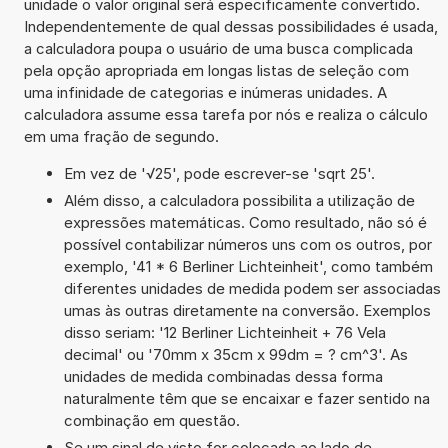
unidade o valor original será especificamente convertido.
Independentemente de qual dessas possibilidades é usada,
a calculadora poupa o usuário de uma busca complicada
pela opção apropriada em longas listas de seleção com
uma infinidade de categorias e inúmeras unidades. A
calculadora assume essa tarefa por nós e realiza o cálculo
em uma fração de segundo.
Em vez de '√25', pode escrever-se 'sqrt 25'.
Além disso, a calculadora possibilita a utilização de
expressões matemáticas. Como resultado, não só é
possível contabilizar números uns com os outros, por
exemplo, '41 * 6 Berliner Lichteinheit', como também
diferentes unidades de medida podem ser associadas
umas às outras diretamente na conversão. Exemplos
disso seriam: '12 Berliner Lichteinheit + 76 Vela
decimal' ou '70mm x 35cm x 99dm = ? cm^3'. As
unidades de medida combinadas dessa forma
naturalmente têm que se encaixar e fazer sentido na
combinação em questão.
Se um sinal de visto for colocado ao lado de