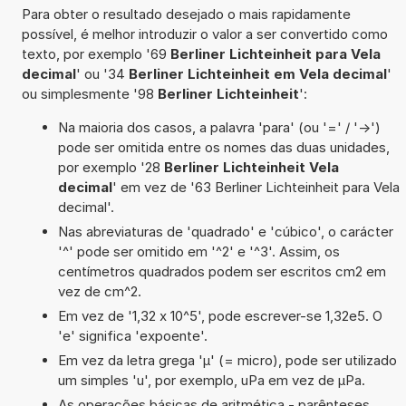
Para obter o resultado desejado o mais rapidamente
possível, é melhor introduzir o valor a ser convertido como
texto, por exemplo '69
Berliner Lichteinheit para Vela
decimal
' ou '34
Berliner Lichteinheit em Vela decimal
'
ou simplesmente '98
Berliner Lichteinheit
':
Na maioria dos casos, a palavra 'para' (ou '=' / '->')
pode ser omitida entre os nomes das duas unidades,
por exemplo '28
Berliner Lichteinheit Vela
decimal
' em vez de '63 Berliner Lichteinheit para Vela
decimal'.
Nas abreviaturas de 'quadrado' e 'cúbico', o carácter
'^' pode ser omitido em '^2' e '^3'. Assim, os
centímetros quadrados podem ser escritos cm2 em
vez de cm^2.
Em vez de '1,32 x 10^5', pode escrever-se 1,32e5. O
'e' significa 'expoente'.
Em vez da letra grega 'µ' (= micro), pode ser utilizado
um simples 'u', por exemplo, uPa em vez de µPa.
As operações básicas de aritmética - parênteses,