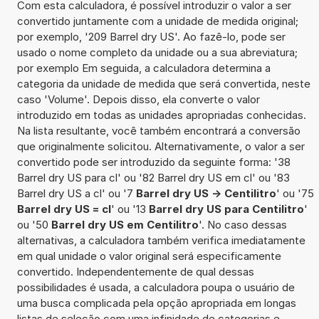
Com esta calculadora, é possível introduzir o valor a ser
convertido juntamente com a unidade de medida original;
por exemplo, '209 Barrel dry US'. Ao fazê-lo, pode ser
usado o nome completo da unidade ou a sua abreviatura;
por exemplo Em seguida, a calculadora determina a
categoria da unidade de medida que será convertida, neste
caso 'Volume'. Depois disso, ela converte o valor
introduzido em todas as unidades apropriadas conhecidas.
Na lista resultante, você também encontrará a conversão
que originalmente solicitou. Alternativamente, o valor a ser
convertido pode ser introduzido da seguinte forma: '38
Barrel dry US para cl' ou '82 Barrel dry US em cl' ou '83
Barrel dry US a cl' ou '7
Barrel dry US -> Centilitro
' ou '75
Barrel dry US = cl
' ou '13
Barrel dry US para Centilitro
'
ou '50
Barrel dry US em Centilitro
'. No caso dessas
alternativas, a calculadora também verifica imediatamente
em qual unidade o valor original será especificamente
convertido. Independentemente de qual dessas
possibilidades é usada, a calculadora poupa o usuário de
uma busca complicada pela opção apropriada em longas
listas de seleção com uma infinidade de categorias e