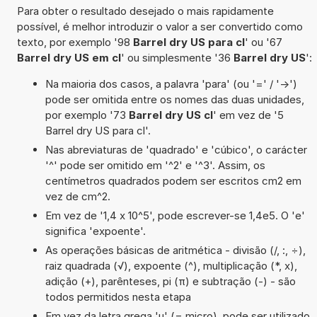
Para obter o resultado desejado o mais rapidamente
possível, é melhor introduzir o valor a ser convertido como
texto, por exemplo '98
Barrel dry US para cl
' ou '67
Barrel dry US em cl
' ou simplesmente '36
Barrel dry US
':
Na maioria dos casos, a palavra 'para' (ou '=' / '->')
pode ser omitida entre os nomes das duas unidades,
por exemplo '73
Barrel dry US cl
' em vez de '5
Barrel dry US para cl'.
Nas abreviaturas de 'quadrado' e 'cúbico', o carácter
'^' pode ser omitido em '^2' e '^3'. Assim, os
centímetros quadrados podem ser escritos cm2 em
vez de cm^2.
Em vez de '1,4 x 10^5', pode escrever-se 1,4e5. O 'e'
significa 'expoente'.
As operações básicas de aritmética - divisão (/, :, ÷),
raiz quadrada (√), expoente (^), multiplicação (*, x),
adição (+), parênteses, pi (π) e subtração (-) - são
todos permitidos nesta etapa
Em vez da letra grega 'µ' (= micro), pode ser utilizado