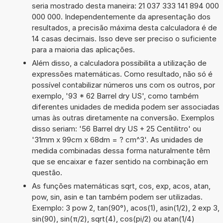
seria mostrado desta maneira: 21 037 333 141 894 000
000 000. Independentemente da apresentação dos
resultados, a precisão máxima desta calculadora é de
14 casas decimais. Isso deve ser preciso o suficiente
para a maioria das aplicações.
Além disso, a calculadora possibilita a utilização de
expressões matemáticas. Como resultado, não só é
possível contabilizar números uns com os outros, por
exemplo, '93 * 62 Barrel dry US', como também
diferentes unidades de medida podem ser associadas
umas às outras diretamente na conversão. Exemplos
disso seriam: '56 Barrel dry US + 25 Centilitro' ou
'31mm x 99cm x 68dm = ? cm^3'. As unidades de
medida combinadas dessa forma naturalmente têm
que se encaixar e fazer sentido na combinação em
questão.
As funções matemáticas sqrt, cos, exp, acos, atan,
pow, sin, asin e tan também podem ser utilizadas.
Exemplo: 3 pow 2, tan(90°), acos(1), asin(1/2), 2 exp 3,
sin(90), sin(π/2), sqrt(4), cos(pi/2) ou atan(1/4)