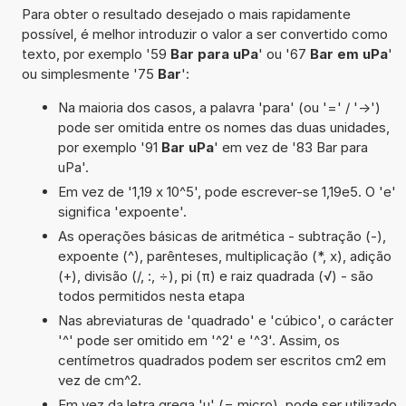
Para obter o resultado desejado o mais rapidamente
possível, é melhor introduzir o valor a ser convertido como
texto, por exemplo '59
Bar para uPa
' ou '67
Bar em uPa
'
ou simplesmente '75
Bar
':
Na maioria dos casos, a palavra 'para' (ou '=' / '->')
pode ser omitida entre os nomes das duas unidades,
por exemplo '91
Bar uPa
' em vez de '83 Bar para
uPa'.
Em vez de '1,19 x 10^5', pode escrever-se 1,19e5. O 'e'
significa 'expoente'.
As operações básicas de aritmética - subtração (-),
expoente (^), parênteses, multiplicação (*, x), adição
(+), divisão (/, :, ÷), pi (π) e raiz quadrada (√) - são
todos permitidos nesta etapa
Nas abreviaturas de 'quadrado' e 'cúbico', o carácter
'^' pode ser omitido em '^2' e '^3'. Assim, os
centímetros quadrados podem ser escritos cm2 em
vez de cm^2.
Em vez da letra grega 'µ' (= micro), pode ser utilizado