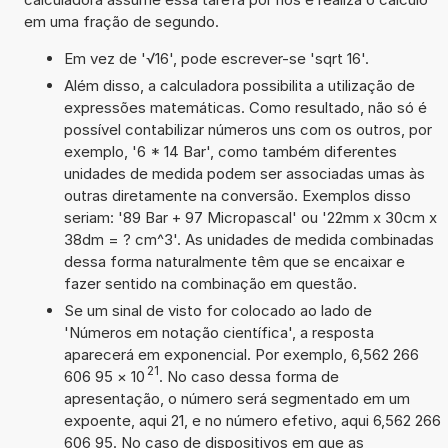
em uma fração de segundo.
Em vez de '√16', pode escrever-se 'sqrt 16'.
Além disso, a calculadora possibilita a utilização de
expressões matemáticas. Como resultado, não só é
possível contabilizar números uns com os outros, por
exemplo, '6 * 14 Bar', como também diferentes
unidades de medida podem ser associadas umas às
outras diretamente na conversão. Exemplos disso
seriam: '89 Bar + 97 Micropascal' ou '22mm x 30cm x
38dm = ? cm^3'. As unidades de medida combinadas
dessa forma naturalmente têm que se encaixar e
fazer sentido na combinação em questão.
Se um sinal de visto for colocado ao lado de
'Números em notação científica', a resposta
aparecerá em exponencial. Por exemplo, 6,562 266
21
606 95
×
10
. No caso dessa forma de
apresentação, o número será segmentado em um
expoente, aqui 21, e no número efetivo, aqui 6,562 266
606 95. No caso de dispositivos em que as