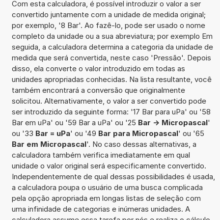
Com esta calculadora, é possível introduzir o valor a ser
convertido juntamente com a unidade de medida original;
por exemplo, '8 Bar'. Ao fazê-lo, pode ser usado o nome
completo da unidade ou a sua abreviatura; por exemplo Em
seguida, a calculadora determina a categoria da unidade de
medida que será convertida, neste caso 'Pressão'. Depois
disso, ela converte o valor introduzido em todas as
unidades apropriadas conhecidas. Na lista resultante, você
também encontrará a conversão que originalmente
solicitou. Alternativamente, o valor a ser convertido pode
ser introduzido da seguinte forma: '17 Bar para uPa' ou '58
Bar em uPa' ou '59 Bar a uPa' ou '25
Bar -> Micropascal
'
ou '33
Bar = uPa
' ou '49
Bar para Micropascal
' ou '65
Bar em Micropascal
'. No caso dessas alternativas, a
calculadora também verifica imediatamente em qual
unidade o valor original será especificamente convertido.
Independentemente de qual dessas possibilidades é usada,
a calculadora poupa o usuário de uma busca complicada
pela opção apropriada em longas listas de seleção com
uma infinidade de categorias e inúmeras unidades. A
calculadora assume essa tarefa por nós e realiza o cálculo