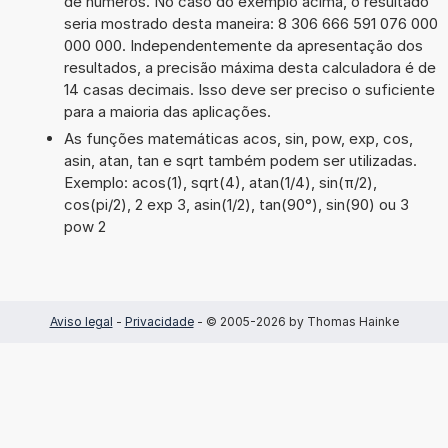
de números. No caso do exemplo acima, o resultado
seria mostrado desta maneira: 8 306 666 591 076 000
000 000. Independentemente da apresentação dos
resultados, a precisão máxima desta calculadora é de
14 casas decimais. Isso deve ser preciso o suficiente
para a maioria das aplicações.
As funções matemáticas acos, sin, pow, exp, cos,
asin, atan, tan e sqrt também podem ser utilizadas.
Exemplo: acos(1), sqrt(4), atan(1/4), sin(π/2),
cos(pi/2), 2 exp 3, asin(1/2), tan(90°), sin(90) ou 3
pow 2
Aviso legal
-
Privacidade
- © 2005-2026 by Thomas Hainke