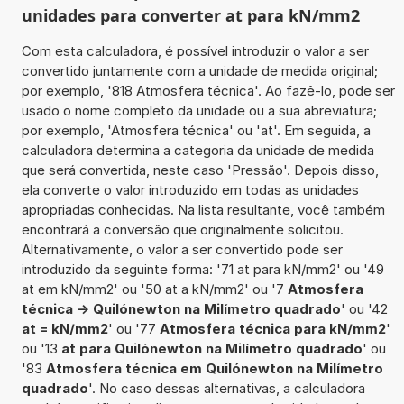
unidades para converter at para kN/mm2
Com esta calculadora, é possível introduzir o valor a ser
convertido juntamente com a unidade de medida original;
por exemplo, '818 Atmosfera técnica'. Ao fazê-lo, pode ser
usado o nome completo da unidade ou a sua abreviatura;
por exemplo, 'Atmosfera técnica' ou 'at'. Em seguida, a
calculadora determina a categoria da unidade de medida
que será convertida, neste caso 'Pressão'. Depois disso,
ela converte o valor introduzido em todas as unidades
apropriadas conhecidas. Na lista resultante, você também
encontrará a conversão que originalmente solicitou.
Alternativamente, o valor a ser convertido pode ser
introduzido da seguinte forma: '71 at para kN/mm2' ou '49
at em kN/mm2' ou '50 at a kN/mm2' ou '7
Atmosfera
técnica -> Quilónewton na Milímetro quadrado
' ou '42
at = kN/mm2
' ou '77
Atmosfera técnica para kN/mm2
'
ou '13
at para Quilónewton na Milímetro quadrado
' ou
'83
Atmosfera técnica em Quilónewton na Milímetro
quadrado
'. No caso dessas alternativas, a calculadora