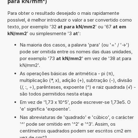
para kN/mm²)
Para obter o resultado desejado o mais rapidamente
possível, é melhor introduzir o valor a ser convertido como
texto, por exemplo '32
at para kN/mm2
' ou '67
at em
kN/mm2
' ou simplesmente '3
at
':
Na maioria dos casos, a palavra 'para' (ou '=' / '->')
pode ser omitida entre os nomes das duas unidades,
por exemplo '73
at kN/mm2
' em vez de '38 at para
kN/mm2'.
As operações básicas de aritmética - pi (π),
multiplicação (*, x), adição (+), subtração (-), divisão
(/, :, ÷), parênteses, expoente (^) e raiz quadrada (√) -
são todos permitidos nesta etapa
Em vez de '1,73 x 10^5', pode escrever-se 1,73e5. O
'e' significa 'expoente'.
Nas abreviaturas de 'quadrado' e 'cúbico', o carácter
'^' pode ser omitido em '^2' e '^3'. Assim, os
centímetros quadrados podem ser escritos cm2 em
vez de cm^2.