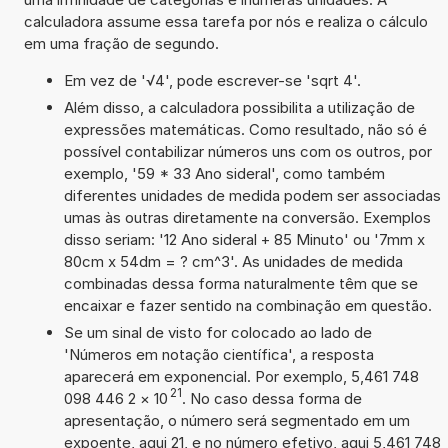
calculadora assume essa tarefa por nós e realiza o cálculo
em uma fração de segundo.
Em vez de '√4', pode escrever-se 'sqrt 4'.
Além disso, a calculadora possibilita a utilização de
expressões matemáticas. Como resultado, não só é
possível contabilizar números uns com os outros, por
exemplo, '59 * 33 Ano sideral', como também
diferentes unidades de medida podem ser associadas
umas às outras diretamente na conversão. Exemplos
disso seriam: '12 Ano sideral + 85 Minuto' ou '7mm x
80cm x 54dm = ? cm^3'. As unidades de medida
combinadas dessa forma naturalmente têm que se
encaixar e fazer sentido na combinação em questão.
Se um sinal de visto for colocado ao lado de
'Números em notação científica', a resposta
aparecerá em exponencial. Por exemplo, 5,461 748
21
098 446 2
×
10
. No caso dessa forma de
apresentação, o número será segmentado em um
expoente, aqui 21, e no número efetivo, aqui 5,461 748