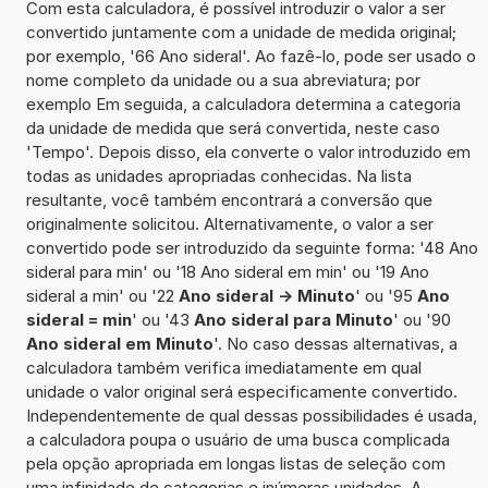
Com esta calculadora, é possível introduzir o valor a ser
convertido juntamente com a unidade de medida original;
por exemplo, '66 Ano sideral'. Ao fazê-lo, pode ser usado o
nome completo da unidade ou a sua abreviatura; por
exemplo Em seguida, a calculadora determina a categoria
da unidade de medida que será convertida, neste caso
'Tempo'. Depois disso, ela converte o valor introduzido em
todas as unidades apropriadas conhecidas. Na lista
resultante, você também encontrará a conversão que
originalmente solicitou. Alternativamente, o valor a ser
convertido pode ser introduzido da seguinte forma: '48 Ano
sideral para min' ou '18 Ano sideral em min' ou '19 Ano
sideral a min' ou '22
Ano sideral -> Minuto
' ou '95
Ano
sideral = min
' ou '43
Ano sideral para Minuto
' ou '90
Ano sideral em Minuto
'. No caso dessas alternativas, a
calculadora também verifica imediatamente em qual
unidade o valor original será especificamente convertido.
Independentemente de qual dessas possibilidades é usada,
a calculadora poupa o usuário de uma busca complicada
pela opção apropriada em longas listas de seleção com
uma infinidade de categorias e inúmeras unidades. A