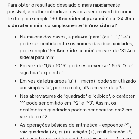
Para obter o resultado desejado o mais rapidamente
possível, é melhor introduzir o valor a ser convertido como
texto, por exemplo '60
Ano sideral para min
' ou '34
Ano
sideral em min
' ou simplesmente '8
Ano sideral
':
Na maioria dos casos, a palavra 'para' (ou '=' / '->')
pode ser omitida entre os nomes das duas unidades,
por exemplo '55
Ano sideral min
' em vez de '81 Ano
sideral para min'.
Em vez de '1,5 x 10^5', pode escrever-se 1,5e5. O 'e'
significa 'expoente'.
Em vez da letra grega 'µ' (= micro), pode ser utilizado
um simples 'u', por exemplo, uPa em vez de µPa.
Nas abreviaturas de 'quadrado' e 'cúbico', o carácter
'^' pode ser omitido em '^2' e '^3'. Assim, os
centímetros quadrados podem ser escritos cm2 em
vez de cm^2.
As operações básicas de aritmética - expoente (^),
raiz quadrada (√), pi (π), adição (+), multiplicação (*,
x), parênteses, subtração (-) e divisão (/, :, ÷) - são