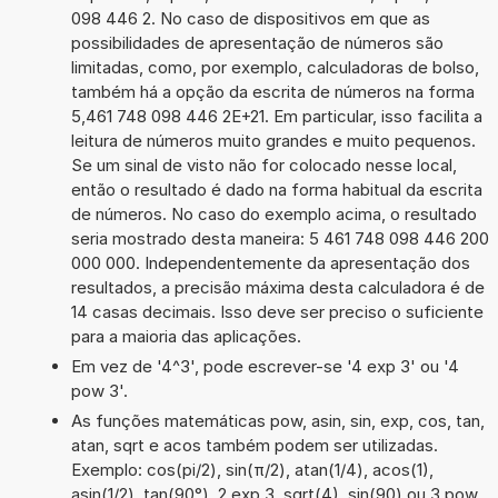
098 446 2. No caso de dispositivos em que as
possibilidades de apresentação de números são
limitadas, como, por exemplo, calculadoras de bolso,
também há a opção da escrita de números na forma
5,461 748 098 446 2E+21. Em particular, isso facilita a
leitura de números muito grandes e muito pequenos.
Se um sinal de visto não for colocado nesse local,
então o resultado é dado na forma habitual da escrita
de números. No caso do exemplo acima, o resultado
seria mostrado desta maneira: 5 461 748 098 446 200
000 000. Independentemente da apresentação dos
resultados, a precisão máxima desta calculadora é de
14 casas decimais. Isso deve ser preciso o suficiente
para a maioria das aplicações.
Em vez de '4^3', pode escrever-se '4 exp 3' ou '4
pow 3'.
As funções matemáticas pow, asin, sin, exp, cos, tan,
atan, sqrt e acos também podem ser utilizadas.
Exemplo: cos(pi/2), sin(π/2), atan(1/4), acos(1),
asin(1/2), tan(90°), 2 exp 3, sqrt(4), sin(90) ou 3 pow