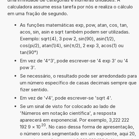
calculadora assume essa tarefa por nós e realiza o cálculo
em uma fração de segundo.
As funções matemáticas exp, pow, atan, cos, tan,
acos, sin, asin e sqrt também podem ser utilizadas.
Exemplo: sqrt(4), 3 pow 2, sin(90), asin(1/2),
cos(pi/2), atan(1/4), sin(π/2), 2 exp 3, acos(1) ou
tan(90°)
Em vez de '4^3', pode escrever-se '4 exp 3' ou '4
pow 3'.
Se necessário, o resultado pode ser arredondado para
um número específico de casas decimais sempre que
fizer sentido.
Em vez de '√4', pode escrever-se 'sqrt 4'.
Se um sinal de visto for colocado ao lado de
'Números em notação científica', a resposta
aparecerá em exponencial. Por exemplo, 3,222 222
20
192 9
×
10
. No caso dessa forma de apresentação,
o número será segmentado em um expoente, aqui 20,