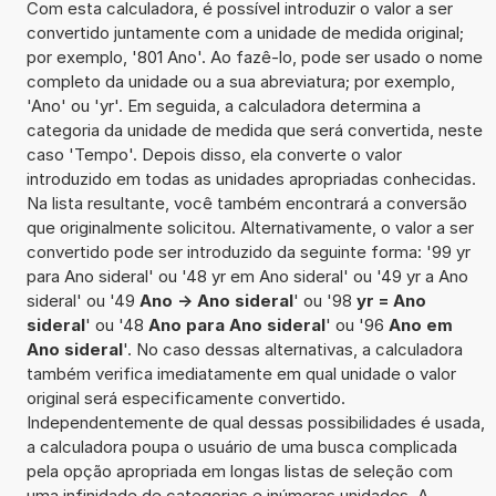
Com esta calculadora, é possível introduzir o valor a ser
convertido juntamente com a unidade de medida original;
por exemplo, '801 Ano'. Ao fazê-lo, pode ser usado o nome
completo da unidade ou a sua abreviatura; por exemplo,
'Ano' ou 'yr'. Em seguida, a calculadora determina a
categoria da unidade de medida que será convertida, neste
caso 'Tempo'. Depois disso, ela converte o valor
introduzido em todas as unidades apropriadas conhecidas.
Na lista resultante, você também encontrará a conversão
que originalmente solicitou. Alternativamente, o valor a ser
convertido pode ser introduzido da seguinte forma: '99 yr
para Ano sideral' ou '48 yr em Ano sideral' ou '49 yr a Ano
sideral' ou '49
Ano -> Ano sideral
' ou '98
yr = Ano
sideral
' ou '48
Ano para Ano sideral
' ou '96
Ano em
Ano sideral
'. No caso dessas alternativas, a calculadora
também verifica imediatamente em qual unidade o valor
original será especificamente convertido.
Independentemente de qual dessas possibilidades é usada,
a calculadora poupa o usuário de uma busca complicada
pela opção apropriada em longas listas de seleção com
uma infinidade de categorias e inúmeras unidades. A