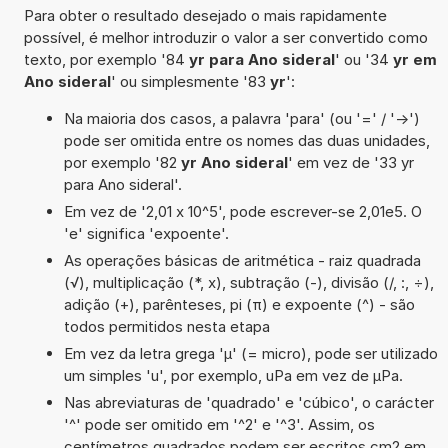
Para obter o resultado desejado o mais rapidamente
possível, é melhor introduzir o valor a ser convertido como
texto, por exemplo '84
yr para Ano sideral
' ou '34
yr em
Ano sideral
' ou simplesmente '83
yr
':
Na maioria dos casos, a palavra 'para' (ou '=' / '->')
pode ser omitida entre os nomes das duas unidades,
por exemplo '82
yr Ano sideral
' em vez de '33 yr
para Ano sideral'.
Em vez de '2,01 x 10^5', pode escrever-se 2,01e5. O
'e' significa 'expoente'.
As operações básicas de aritmética - raiz quadrada
(√), multiplicação (*, x), subtração (-), divisão (/, :, ÷),
adição (+), parênteses, pi (π) e expoente (^) - são
todos permitidos nesta etapa
Em vez da letra grega 'µ' (= micro), pode ser utilizado
um simples 'u', por exemplo, uPa em vez de µPa.
Nas abreviaturas de 'quadrado' e 'cúbico', o carácter
'^' pode ser omitido em '^2' e '^3'. Assim, os
centímetros quadrados podem ser escritos cm2 em