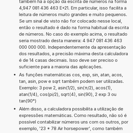
também há a opção da escrita de números na forma
4,947 081 436 463 E+21. Em particular, isso facilita a
leitura de números muito grandes e muito pequenos.
Se um sinal de visto não for colocado nesse local,
então o resultado é dado na forma habitual da escrita
de números. No caso do exemplo acima, o resultado
seria mostrado desta maneira: 4 947 081 436 463
000 000 000. Independentemente da apresentação
dos resultados, a precisão máxima desta calculadora
é de 14 casas decimais. Isso deve ser preciso o
suficiente para a maioria das aplicações.
As funções matemáticas cos, exp, sin, atan, acos,
tan, asin, pow e sqrt também podem ser utilizadas.
Exemplo: 3 pow 2, asin(1/2), sin(π/2), acos(1),
atan(1/4), cos(pi/2), sqrt(4), sin(90), 2 exp 3 ou
tan(90°)
Além disso, a calculadora possibilita a utilização de
expressões matemáticas. Como resultado, não só é
possível contabilizar números uns com os outros, por
exemplo, '23 * 78 Air horsepower', como também