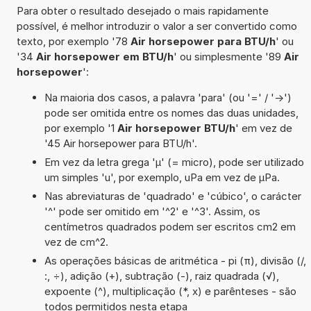
Para obter o resultado desejado o mais rapidamente
possível, é melhor introduzir o valor a ser convertido como
texto, por exemplo '78
Air horsepower para BTU/h
' ou
'34
Air horsepower em BTU/h
' ou simplesmente '89
Air
horsepower
':
Na maioria dos casos, a palavra 'para' (ou '=' / '->')
pode ser omitida entre os nomes das duas unidades,
por exemplo '1
Air horsepower BTU/h
' em vez de
'45 Air horsepower para BTU/h'.
Em vez da letra grega 'µ' (= micro), pode ser utilizado
um simples 'u', por exemplo, uPa em vez de µPa.
Nas abreviaturas de 'quadrado' e 'cúbico', o carácter
'^' pode ser omitido em '^2' e '^3'. Assim, os
centímetros quadrados podem ser escritos cm2 em
vez de cm^2.
As operações básicas de aritmética - pi (π), divisão (/,
:, ÷), adição (+), subtração (-), raiz quadrada (√),
expoente (^), multiplicação (*, x) e parênteses - são
todos permitidos nesta etapa