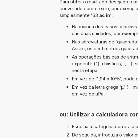
Para obter o resultado desejado o ma
convertido como texto, por exemplo
simplesmente '63
ac in
':
Na maioria dos casos, a palavra
das duas unidades, por exemp
Nas abreviaturas de 'quadrado' 
Assim, os centímetros quadra
As operações básicas de aritmét
expoente (^), divisão (/, :, ÷),
nesta etapa
Em vez de '1,94 x 10^5', pode e
Em vez da letra grega 'µ' (= mi
em vez de µPa.
ou: Utilizar a calculadora co
Escolha a categoria correta a p
De seguida, introduza o valor q