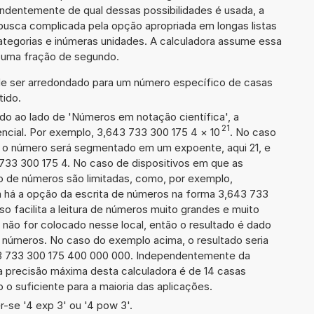
ndentemente de qual dessas possibilidades é usada, a
busca complicada pela opção apropriada em longas listas
ategorias e inúmeras unidades. A calculadora assume essa
m uma fração de segundo.
de ser arredondado para um número específico de casas
tido.
ado ao lado de 'Números em notação científica', a
21
ncial. Por exemplo, 3,643 733 300 175 4
×
10
. No caso
 o número será segmentado em um expoente, aqui 21, e
 733 300 175 4. No caso de dispositivos em que as
o de números são limitadas, como, por exemplo,
 há a opção da escrita de números na forma 3,643 733
sso facilita a leitura de números muito grandes e muito
 não for colocado nesse local, então o resultado é dado
e números. No caso do exemplo acima, o resultado seria
3 733 300 175 400 000 000. Independentemente da
a precisão máxima desta calculadora é de 14 casas
 o suficiente para a maioria das aplicações.
-se '4 exp 3' ou '4 pow 3'.