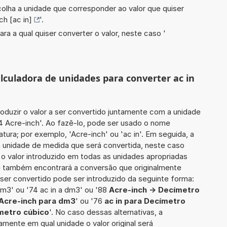
scolha a unidade que corresponder ao valor que quiser
ch [ac in]
'.
ara a qual quiser converter o valor, neste caso '
alculadora de unidades para converter ac in
roduzir o valor a ser convertido juntamente com a unidade
94 Acre-inch'. Ao fazê-lo, pode ser usado o nome
tura; por exemplo, 'Acre-inch' ou 'ac in'. Em seguida, a
a unidade de medida que será convertida, neste caso
 o valor introduzido em todas as unidades apropriadas
cê também encontrará a conversão que originalmente
a ser convertido pode ser introduzido da seguinte forma:
dm3' ou '74 ac in a dm3' ou '88
Acre-inch -> Decímetro
Acre-inch para dm3
' ou '76
ac in para Decímetro
metro cúbico
'. No caso dessas alternativas, a
mente em qual unidade o valor original será