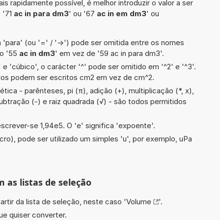
is rapidamente possível, é melhor introduzir o valor a ser
 '71
ac in para dm3
' ou '67
ac in em dm3
' ou
 'para' (ou '=' / '->') pode ser omitida entre os nomes
lo '55
ac in dm3
' em vez de '59 ac in para dm3'.
e 'cúbico', o carácter '^' pode ser omitido em '^2' e '^3'.
dos podem ser escritos cm2 em vez de cm^2.
ica - parênteses, pi (π), adição (+), multiplicação (*, x),
 subtração (-) e raiz quadrada (√) - são todos permitidos
screver-se 1,94e5. O 'e' significa 'expoente'.
cro), pode ser utilizado um simples 'u', por exemplo, uPa
m as listas de seleção
artir da lista de seleção, neste caso '
Volume
'.
ue quiser converter.