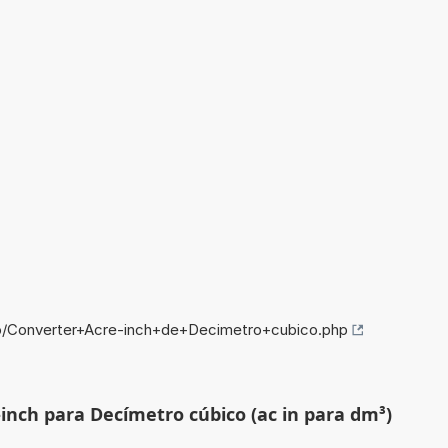
fo/Converter+Acre-inch+de+Decimetro+cubico.php
-inch para Decímetro cúbico (ac in para dm³)