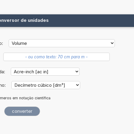
onversor de unidades
o:
da:
ino:
meros em notação científica