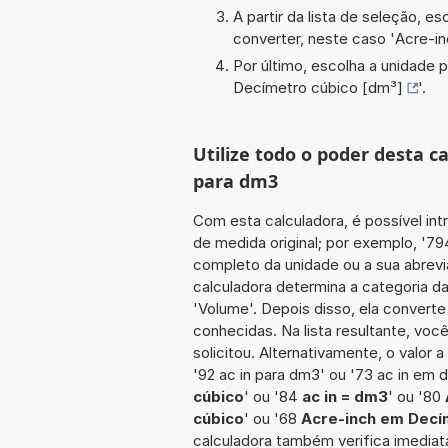
A partir da lista de seleção, e
converter, neste caso '
Acre-in
Por último, escolha a unidade p
Decímetro cúbico [dm³]
'.
Utilize todo o poder desta c
para dm3
Com esta calculadora, é possível int
de medida original; por exemplo, '7
completo da unidade ou a sua abrevia
calculadora determina a categoria d
'Volume'. Depois disso, ela converte
conhecidas. Na lista resultante, vo
solicitou. Alternativamente, o valor 
'92 ac in para dm3' ou '73 ac in em 
cúbico
' ou '84
ac in = dm3
' ou '80
cúbico
' ou '68
Acre-inch em Decí
calculadora também verifica imediata