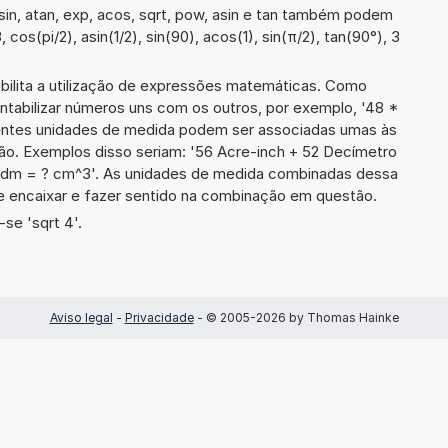
in, atan, exp, acos, sqrt, pow, asin e tan também podem
 cos(pi/2), asin(1/2), sin(90), acos(1), sin(π/2), tan(90°), 3
ibilita a utilização de expressões matemáticas. Como
ontabilizar números uns com os outros, por exemplo, '48 *
entes unidades de medida podem ser associadas umas às
ão. Exemplos disso seriam: '56 Acre-inch + 52 Decímetro
dm = ? cm^3'. As unidades de medida combinadas dessa
 encaixar e fazer sentido na combinação em questão.
se 'sqrt 4'.
Aviso legal
-
Privacidade
- © 2005-2026 by Thomas Hainke