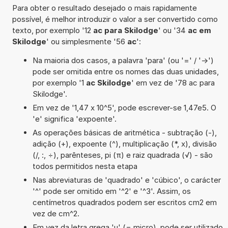
Para obter o resultado desejado o mais rapidamente
possível, é melhor introduzir o valor a ser convertido como
texto, por exemplo '12
ac para Skilodge
' ou '34
ac em
Skilodge
' ou simplesmente '56
ac
':
Na maioria dos casos, a palavra 'para' (ou '=' / '->')
pode ser omitida entre os nomes das duas unidades,
por exemplo '1
ac Skilodge
' em vez de '78 ac para
Skilodge'.
Em vez de '1,47 x 10^5', pode escrever-se 1,47e5. O
'e' significa 'expoente'.
As operações básicas de aritmética - subtração (-),
adição (+), expoente (^), multiplicação (*, x), divisão
(/, :, ÷), parênteses, pi (π) e raiz quadrada (√) - são
todos permitidos nesta etapa
Nas abreviaturas de 'quadrado' e 'cúbico', o carácter
'^' pode ser omitido em '^2' e '^3'. Assim, os
centímetros quadrados podem ser escritos cm2 em
vez de cm^2.
Em vez da letra grega 'µ' (= micro), pode ser utilizado