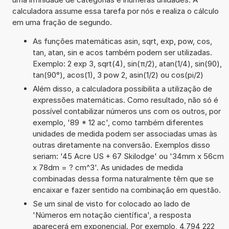
calculadora assume essa tarefa por nós e realiza o cálculo
em uma fração de segundo.
As funções matemáticas asin, sqrt, exp, pow, cos,
tan, atan, sin e acos também podem ser utilizadas.
Exemplo: 2 exp 3, sqrt(4), sin(π/2), atan(1/4), sin(90),
tan(90°), acos(1), 3 pow 2, asin(1/2) ou cos(pi/2)
Além disso, a calculadora possibilita a utilização de
expressões matemáticas. Como resultado, não só é
possível contabilizar números uns com os outros, por
exemplo, '89 * 12 ac', como também diferentes
unidades de medida podem ser associadas umas às
outras diretamente na conversão. Exemplos disso
seriam: '45 Acre US + 67 Skilodge' ou '34mm x 56cm
x 78dm = ? cm^3'. As unidades de medida
combinadas dessa forma naturalmente têm que se
encaixar e fazer sentido na combinação em questão.
Se um sinal de visto for colocado ao lado de
'Números em notação científica', a resposta
aparecerá em exponencial. Por exemplo, 4,794 222