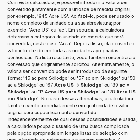
Com esta calculadora, é possível introduzir o valor a ser
convertido juntamente com a unidade de medida original;
por exemplo, '945 Acre US'. Ao fazê-lo, pode ser usado o
nome completo da unidade ou a sua abreviatura; por
exemplo, 'Acre US' ou 'ac'. Em seguida, a calculadora
determina a categoria da unidade de medida que será
convertida, neste caso 'Área'. Depois disso, ela converte o
valor introduzido em todas as unidades apropriadas
conhecidas. Na lista resultante, você também encontrará a
conversão que originalmente solicitou. Alternativamente, o
valor a ser convertido pode ser introduzido da seguinte
forma: '45 ac para Skilodge' ou '57 ac em Skilodge' ou '58
ac a Skilodge' ou '67
Acre US -> Skilodge
' ou '89
ac =
Skilodge
' ou '12
Acre US para Skilodge
' ou '78
Acre US
em Skilodge
'. No caso dessas alternativas, a calculadora
também verifica imediatamente em qual unidade o valor
original será especificamente convertido.
Independentemente de qual dessas possibilidades é usada,
a calculadora poupa o usuário de uma busca complicada
pela opção apropriada em longas listas de seleção com
uma infinidade de categorias e inúmeras unidades. A