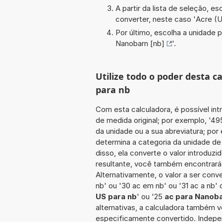
A partir da lista de seleção, e
converter, neste caso '
Acre (U
Por último, escolha a unidade p
Nanobarn [nb]
'.
Utilize todo o poder desta c
para nb
Com esta calculadora, é possível int
de medida original; por exemplo, '4
da unidade ou a sua abreviatura; por
determina a categoria da unidade de
disso, ela converte o valor introduz
resultante, você também encontrará 
Alternativamente, o valor a ser conv
nb' ou '30 ac em nb' ou '31 ac a nb' 
US para nb
' ou '25
ac para Nanob
alternativas, a calculadora também v
especificamente convertido. Indepe