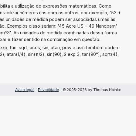
ibilita a utilização de expressões matemáticas. Como
ontabilizar números uns com os outros, por exemplo, '53 *
es unidades de medida podem ser associadas umas às
ão. Exemplos disso seriam: '45 Acre US + 49 Nanobarn'
cm^3'. As unidades de medida combinadas dessa forma
xar e fazer sentido na combinação em questão.
xp, tan, sqrt, acos, sin, atan, pow e asin também podem
2), atan(1/4), sin(π/2), sin(90), 2 exp 3, tan(90°), sqrt(4),
Aviso legal
-
Privacidade
- © 2005-2026 by Thomas Hainke