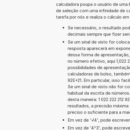
calculadora poupa o usuário de uma 
de seleção com uma infinidade de c
tarefa por nós e realiza o cálculo e
Se necessário, o resultado po
decimais sempre que fizer sen
Se um sinal de visto for coloc
resposta aparecerá em exponen
dessa forma de apresentação,
no número efetivo, aqui 1,022 
possibilidades de apresentaçã
calculadoras de bolso, também
92E+21. Em particular, isso fac
Se um sinal de visto não for c
habitual da escrita de número
desta maneira: 1 022 222 212
resultados, a precisão máxima 
preciso o suficiente para a mai
Em vez de '√4', pode escrever-
Em vez de '4^3', pode escrever