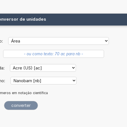
onversor de unidades
o:
da:
no:
meros em notação científica