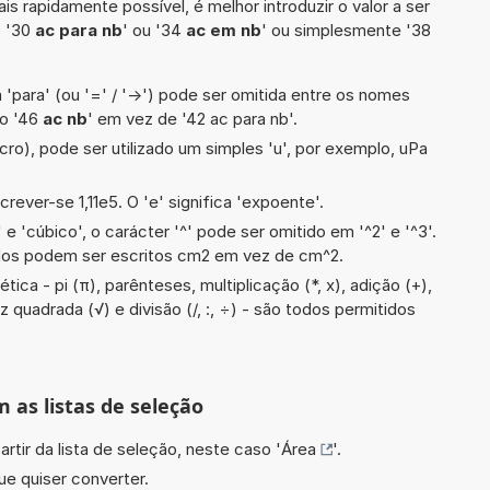
is rapidamente possível, é melhor introduzir o valor a ser
o '30
ac para nb
' ou '34
ac em nb
' ou simplesmente '38
 'para' (ou '=' / '->') pode ser omitida entre os nomes
lo '46
ac nb
' em vez de '42 ac para nb'.
cro), pode ser utilizado um simples 'u', por exemplo, uPa
crever-se 1,11e5. O 'e' significa 'expoente'.
e 'cúbico', o carácter '^' pode ser omitido em '^2' e '^3'.
dos podem ser escritos cm2 em vez de cm^2.
ica - pi (π), parênteses, multiplicação (*, x), adição (+),
z quadrada (√) e divisão (/, :, ÷) - são todos permitidos
m as listas de seleção
artir da lista de seleção, neste caso '
Área
'.
ue quiser converter.