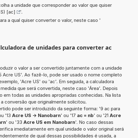
scolha a unidade que corresponder ao valor que quiser
S) [ac]
'.
ara a qual quiser converter o valor, neste caso '
alculadora de unidades para converter ac
roduzir o valor a ser convertido juntamente com a unidade
95 Acre US'. Ao fazê-lo, pode ser usado o nome completo
 exemplo, 'Acre US' ou 'ac'. Em seguida, a calculadora
 medida que será convertida, neste caso 'Área'. Depois
ido em todas as unidades apropriadas conhecidas. Na lista
a conversão que originalmente solicitou.
ertido pode ser introduzido da seguinte forma: '9 ac para
ou '13
Acre US -> Nanobarn
' ou '17
ac = nb
' ou '21
Acre
arn
' ou '33
Acre US em Nanobarn
'. No caso dessas
erifica imediatamente em qual unidade o valor original será
ndentemente de qual dessas possibilidades é usada, a