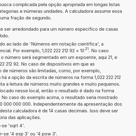
busca complicada pela opção apropriada em longas listas
ategorias e inúmeras unidades. A calculadora assume essa
m uma fração de segundo.
de ser arredondado para um número específico de casas
tido.
ado ao lado de 'Números em notação científica', a
21
cial. Por exemplo, 1,022 222 212 92
×
10
. No caso
 o número será segmentado em um expoente, aqui 21, e
222 212 92. No caso de dispositivos em que as
o de números são limitadas, como, por exemplo,
 há a opção da escrita de números na forma 1,022 222 212
ilita a leitura de números muito grandes e muito pequenos.
olocado nesse local, então o resultado é dado na forma
s. No caso do exemplo acima, o resultado seria mostrado
 920 000 000 000. Independentemente da apresentação dos
desta calculadora é de 14 casas decimais. Isso deve ser
oria das aplicações.
se 'sqrt 4'.
-se '4 exp 3' ou '4 pow 3'.