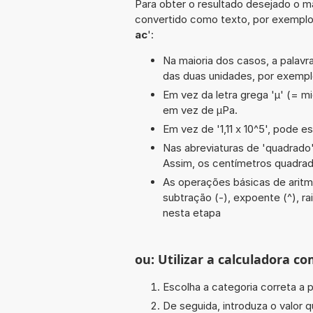
Para obter o resultado desejado o ma
convertido como texto, por exempl
ac
':
Na maioria dos casos, a palavra
das duas unidades, por exemp
Em vez da letra grega 'µ' (= mi
em vez de µPa.
Em vez de '1,11 x 10^5', pode es
Nas abreviaturas de 'quadrado' 
Assim, os centímetros quadra
As operações básicas de aritmét
subtração (-), expoente (^), rai
nesta etapa
ou: Utilizar a calculadora co
Escolha a categoria correta a p
De seguida, introduza o valor q