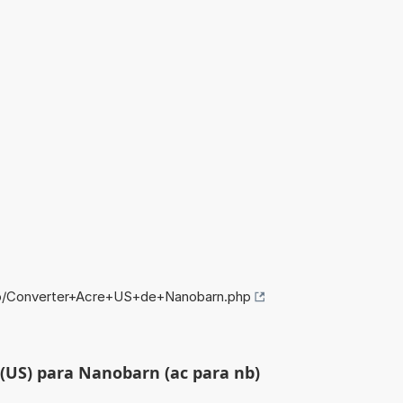
nfo/Converter+Acre+US+de+Nanobarn.php
 (US) para Nanobarn (ac para nb)