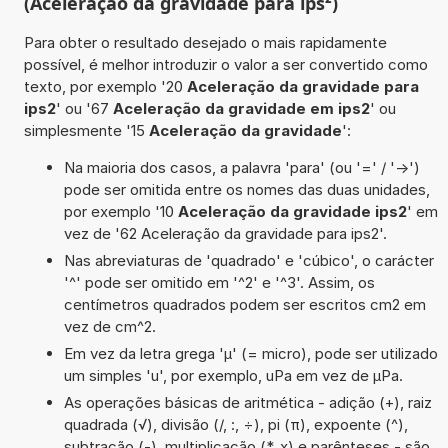
(Aceleração da gravidade para ips²)
Para obter o resultado desejado o mais rapidamente
possível, é melhor introduzir o valor a ser convertido como
texto, por exemplo '20
Aceleração da gravidade para
ips2
' ou '67
Aceleração da gravidade em ips2
' ou
simplesmente '15
Aceleração da gravidade
':
Na maioria dos casos, a palavra 'para' (ou '=' / '->')
pode ser omitida entre os nomes das duas unidades,
por exemplo '10
Aceleração da gravidade ips2
' em
vez de '62 Aceleração da gravidade para ips2'.
Nas abreviaturas de 'quadrado' e 'cúbico', o carácter
'^' pode ser omitido em '^2' e '^3'. Assim, os
centímetros quadrados podem ser escritos cm2 em
vez de cm^2.
Em vez da letra grega 'µ' (= micro), pode ser utilizado
um simples 'u', por exemplo, uPa em vez de µPa.
As operações básicas de aritmética - adição (+), raiz
quadrada (√), divisão (/, :, ÷), pi (π), expoente (^),
subtração (-), multiplicação (*, x) e parênteses - são