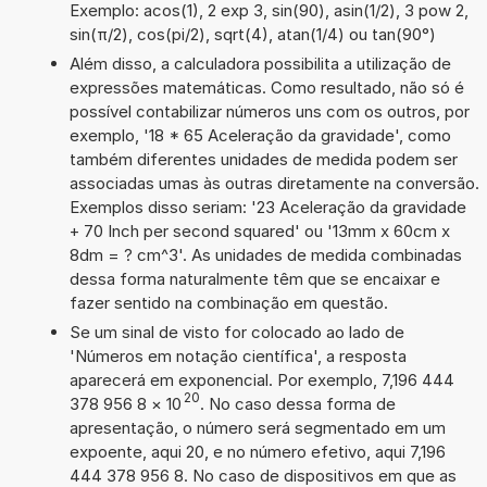
Exemplo: acos(1), 2 exp 3, sin(90), asin(1/2), 3 pow 2,
sin(π/2), cos(pi/2), sqrt(4), atan(1/4) ou tan(90°)
Além disso, a calculadora possibilita a utilização de
expressões matemáticas. Como resultado, não só é
possível contabilizar números uns com os outros, por
exemplo, '18 * 65 Aceleração da gravidade', como
também diferentes unidades de medida podem ser
associadas umas às outras diretamente na conversão.
Exemplos disso seriam: '23 Aceleração da gravidade
+ 70 Inch per second squared' ou '13mm x 60cm x
8dm = ? cm^3'. As unidades de medida combinadas
dessa forma naturalmente têm que se encaixar e
fazer sentido na combinação em questão.
Se um sinal de visto for colocado ao lado de
'Números em notação científica', a resposta
aparecerá em exponencial. Por exemplo, 7,196 444
20
378 956 8
×
10
. No caso dessa forma de
apresentação, o número será segmentado em um
expoente, aqui 20, e no número efetivo, aqui 7,196
444 378 956 8. No caso de dispositivos em que as