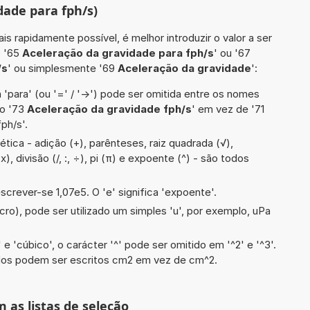
dade para fph/s)
is rapidamente possível, é melhor introduzir o valor a ser
o '65
Aceleração da gravidade para fph/s
' ou '67
/s
' ou simplesmente '69
Aceleração da gravidade
':
 'para' (ou '=' / '->') pode ser omitida entre os nomes
lo '73
Aceleração da gravidade fph/s
' em vez de '71
ph/s'.
tica - adição (+), parênteses, raiz quadrada (√),
x), divisão (/, :, ÷), pi (π) e expoente (^) - são todos
screver-se 1,07e5. O 'e' significa 'expoente'.
cro), pode ser utilizado um simples 'u', por exemplo, uPa
e 'cúbico', o carácter '^' pode ser omitido em '^2' e '^3'.
dos podem ser escritos cm2 em vez de cm^2.
m as listas de seleção