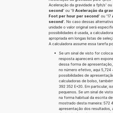
Aceleração da gravidade a fph/s' ou
second
' ou '9
Aceleração da grav
Foot per hour per second
' ou '17
second
'. No caso dessas alternati
unidade o valor original será espec
possibilidades é usada, a calculado
apropriada em longas listas de sele
A calculadora assume essa tarefa po
Se um sinal de visto for coloc
resposta aparecerá em expone
dessa forma de apresentação,
no número efetivo, aqui 5,724
possibilidades de apresentaçã
calculadoras de bolso, também
392 352 E+20. Em particular, is
pequenos. Se um sinal de visto
na forma habitual da escrita d
mostrado desta maneira: 572
apresentação dos resultados, 