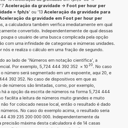
 '7
Aceleração da gravidade -> Foot per hour per
idade = fph/s
' ou '13
Aceleração da gravidade para
Aceleração da gravidade em Foot per hour per
vas, a calculadora também verifica imediatamente em qual
ificamente convertido. Independentemente de qual dessas
ra poupa o usuário de uma busca complicada pela opção
ção com uma infinidade de categorias e inúmeras unidades.
r nós e realiza o cálculo em uma fração de segundo.
ado ao lado de 'Números em notação científica', a
20
ncial. Por exemplo, 5,724 444 392 352
×
10
. No caso
 o número será segmentado em um expoente, aqui 20, e
 444 392 352. No caso de dispositivos em que as
o de números são limitadas, como, por exemplo,
 há a opção da escrita de números na forma 5,724 444
so facilita a leitura de números muito grandes e muito
 não for colocado nesse local, então o resultado é dado
e números. No caso do exemplo acima, o resultado seria
 444 439 235 200 000 000. Independentemente da
a precisão máxima desta calculadora é de 14 casas