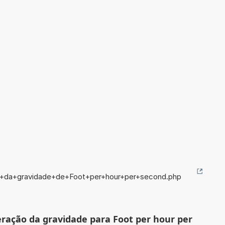
ao+da+gravidade+de+Foot+per+hour+per+second.php
eração da gravidade para Foot per hour per