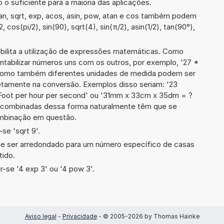
 o suficiente para a maioria das aplicações.
an, sqrt, exp, acos, asin, pow, atan e cos também podem
 cos(pi/2), sin(90), sqrt(4), sin(π/2), asin(1/2), tan(90°),
ibilita a utilização de expressões matemáticas. Como
ontabilizar números uns com os outros, por exemplo, '27 *
 como também diferentes unidades de medida podem ser
etamente na conversão. Exemplos disso seriam: '23
Foot per hour per second' ou '31mm x 33cm x 35dm = ?
 combinadas dessa forma naturalmente têm que se
ombinação em questão.
se 'sqrt 9'.
de ser arredondado para um número específico de casas
tido.
-se '4 exp 3' ou '4 pow 3'.
Aviso legal
-
Privacidade
- © 2005-2026 by Thomas Hainke