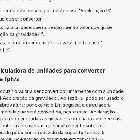
artir da lista de seleção, neste caso '
Aceleração
'.
ue quiser converter.
scolha a unidade que corresponder ao valor que quiser
ção da gravidade
'.
ara a qual quiser converter o valor, neste caso '
s]
'.
calculadora de unidades para converter
a fph/s
roduzir o valor a ser convertido juntamente com a unidade
4 Aceleração da gravidade'. Ao fazê-lo, pode ser usado o
breviatura; por exemplo Em seguida, a calculadora
 medida que será convertida, neste caso 'Aceleração'.
introduzido em todas as unidades apropriadas conhecidas.
ontrará a conversão que originalmente solicitou.
ertido pode ser introduzido da seguinte forma: '5
 ou '16 Aceleração da gravidade em fph/s' ou '17