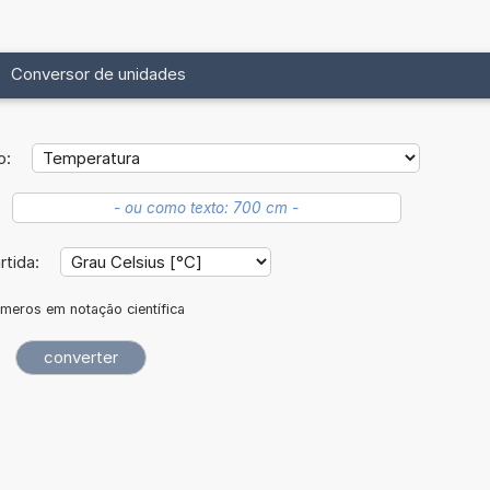
Conversor de unidades
o:
rtida:
meros em notação científica