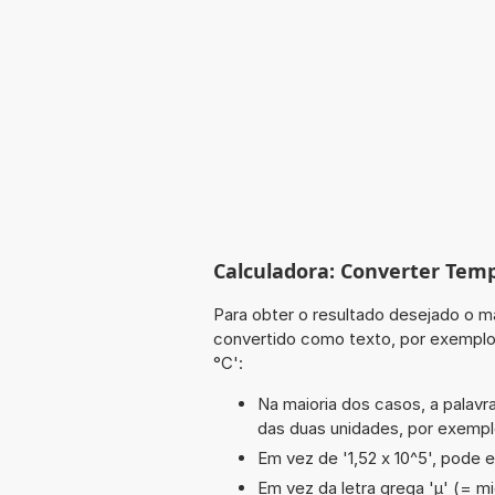
Calculadora: Converter Tem
Para obter o resultado desejado o ma
convertido como texto, por exemplo
°C':
Na maioria dos casos, a palavra
das duas unidades, por exempl
Em vez de '1,52 x 10^5', pode e
Em vez da letra grega 'µ' (= mi