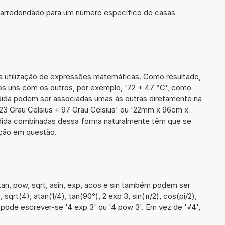
r arredondado para um número específico de casas
a a utilização de expressões matemáticas. Como resultado,
ros uns com os outros, por exemplo, '72 * 47 °C', como
ida podem ser associadas umas às outras diretamente na
23 Grau Celsius + 97 Grau Celsius' ou '22mm x 96cm x
dida combinadas dessa forma naturalmente têm que se
ação em questão.
an, pow, sqrt, asin, exp, acos e sin também podem ser
, sqrt(4), atan(1/4), tan(90°), 2 exp 3, sin(π/2), cos(pi/2),
 pode escrever-se '4 exp 3' ou '4 pow 3'. Em vez de '√4',