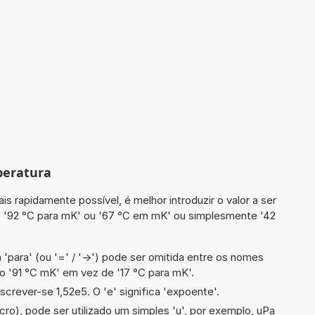
peratura
is rapidamente possível, é melhor introduzir o valor a ser
 '92 °C para mK' ou '67 °C em mK' ou simplesmente '42
 'para' (ou '=' / '->') pode ser omitida entre os nomes
o '91 °C mK' em vez de '17 °C para mK'.
screver-se 1,52e5. O 'e' significa 'expoente'.
cro), pode ser utilizado um simples 'u', por exemplo, uPa