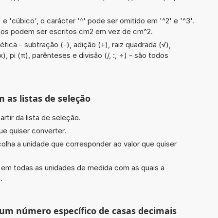
e 'cúbico', o carácter '^' pode ser omitido em '^2' e '^3'.
dos podem ser escritos cm2 em vez de cm^2.
ica - subtração (-), adição (+), raiz quadrada (√),
x), pi (π), parênteses e divisão (/, :, ÷) - são todos
m as listas de seleção
rtir da lista de seleção.
ue quiser converter.
scolha a unidade que corresponder ao valor que quiser
do em todas as unidades de medida com as quais a
.
 um número específico de casas decimais