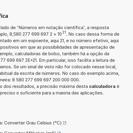
ica
 lado de 'Números em notação científica', a resposta
21
plo, 8,580 277 699 697 2
×
10
. No caso dessa forma de
tado em um expoente, aqui 21, e no número efetivo, aqui
positivos em que as possibilidades de apresentação de
xemplo, calculadoras de bolso, também há a opção da
 699 697 2E+21. Em particular, isso facilita a leitura de
nos. Se um sinal de visto não for colocado nesse local,
abitual da escrita de números. No caso do exemplo acima,
neira: 8 580 277 699 697 200 000 000.
 dos resultados, a precisão máxima desta
calculadora
é
preciso o suficiente para a maioria das aplicações.
a: Converter Grau Celsius (°C)